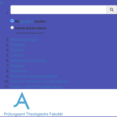
✖
Suchbegriff
Mit
Google™
suchen
Interne Suche nutzen
(eingeschränkte Ergebnisqualität)
Modulprüfungen
FlexNow
Studium
Lehramt
Intercultural Theology
Magister
Promotion
Besondere Studienangebote
Infos für Prüfende und Sekretariate
Studien- und Prüfungsberatung
Prüfungsamt Theologische Fakultät