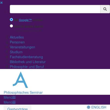
✖
Suchbegriff
Mit
Google™
suchen
Interne Suche nutzen
(eingeschränkte Ergebnisqualität)
Aktuelles
Personen
Veranstaltungen
Studium
Fachstudienberatung
Bibliothek und Literatur
Philosophie und Beruf
Philosophisches Seminar
Menü
Menü
ENGLISH
Gastvorträge