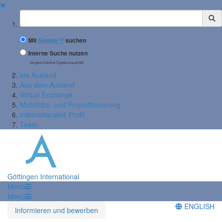
✖
Suchbegriff
Mit
Google™
suchen
Interne Suche nutzen
(eingeschränkte Ergebnisqualität)
Ins Ausland
Aus dem Ausland
Virtual Exchange
Mobilitäts- und Projektförderung
Internationales Profil
Team
Göttingen International
Menü
Menü
ENGLISH
Informieren und bewerben