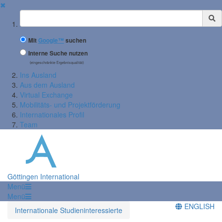
✖
Suchbegriff
Mit
Google™
suchen
Interne Suche nutzen
(eingeschränkte Ergebnisqualität)
Ins Ausland
Aus dem Ausland
Virtual Exchange
Mobilitäts- und Projektförderung
Internationales Profil
Team
Göttingen International
Menü
Menü
ENGLISH
Internationale Studieninteressierte