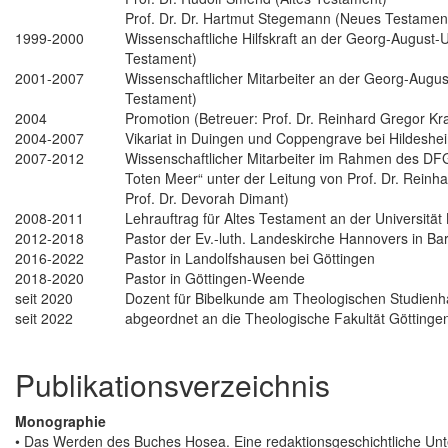
Prof. Dr. Dr. Hartmut Stegemann (Neues Testame
1999-2000
Wissenschaftliche Hilfskraft an der Georg-August-
Testament)
2001-2007
Wissenschaftlicher Mitarbeiter an der Georg-August
Testament)
2004
Promotion (Betreuer: Prof. Dr. Reinhard Gregor Kra
2004-2007
Vikariat in Duingen und Coppengrave bei Hildeshe
2007-2012
Wissenschaftlicher Mitarbeiter im Rahmen des DF
Toten Meer“ unter der Leitung von Prof. Dr. Reinha
Prof. Dr. Devorah Dimant)
2008-2011
Lehrauftrag für Altes Testament an der Universität
2012-2018
Pastor der Ev.-luth. Landeskirche Hannovers in Ba
2016-2022
Pastor in Landolfshausen bei Göttingen
2018-2020
Pastor in Göttingen-Weende
seit 2020
Dozent für Bibelkunde am Theologischen Studienh
seit 2022
abgeordnet an die Theologische Fakultät Göttingen
Publikationsverzeichnis
Monographie
• Das Werden des Buches Hosea. Eine redaktionsgeschichtliche Un