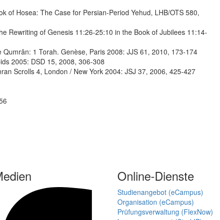
ook of Hosea: The Case for Persian-Period Yehud, LHB/OTS 580,
The Rewriting of Genesis 11:26-25:10 in the Book of Jubilees 11:14-
ue de Qumrân: 1 Torah. Genèse, Paris 2008: JJS 61, 2010, 173-174
apids 2005: DSD 15, 2008, 306-308
mran Scrolls 4, London / New York 2004: JSJ 37, 2006, 425-427
556
Medien
Online-Dienste
Studienangebot (eCampus)
Organisation (eCampus)
Prüfungsverwaltung (FlexNow)