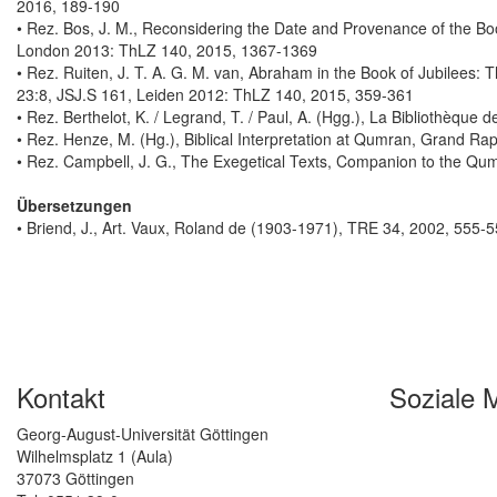
2016, 189-190
• Rez. Bos, J. M., Reconsidering the Date and Provenance of the B
London 2013: ThLZ 140, 2015, 1367-1369
• Rez. Ruiten, J. T. A. G. M. van, Abraham in the Book of Jubilees: 
23:8, JSJ.S 161, Leiden 2012: ThLZ 140, 2015, 359-361
• Rez. Berthelot, K. / Legrand, T. / Paul, A. (Hgg.), La Bibliothèq
• Rez. Henze, M. (Hg.), Biblical Interpretation at Qumran, Grand R
• Rez. Campbell, J. G., The Exegetical Texts, Companion to the Qu
Übersetzungen
• Briend, J., Art. Vaux, Roland de (1903-1971), TRE 34, 2002, 555-
Kontakt
Soziale 
Georg-August-Universität Göttingen
Wilhelmsplatz 1 (Aula)
37073 Göttingen