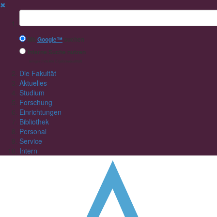
✖
Suchbegriff
Mit
Google™
suchen
Interne Suche nutzen
(eingeschränkte Ergebnisqualität)
Die Fakultät
Aktuelles
Studium
Forschung
Einrichtungen
Bibliothek
Personal
Service
Intern