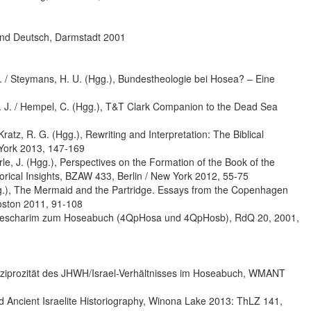
 und Deutsch, Darmstadt 2001
. / Steymans, H. U. (Hgg.), Bundestheologie bei Hosea? – Eine
 G. J. / Hempel, C. (Hgg.), T&T Clark Companion to the Dead Sea
tz, R. G. (Hgg.), Rewriting and Interpretation: The Biblical
 York 2013, 147-169
hrle, J. (Hgg.), Perspectives on the Formation of the Book of the
rical Insights, BZAW 433, Berlin / New York 2012, 55-75
gg.), The Mermaid and the Partridge. Essays from the Copenhagen
oston 2011, 91-108
en Pescharim zum Hoseabuch (4QpHosa und 4QpHosb), RdQ 20, 2001,
ziprozität des JHWH/Israel-Verhältnisses im Hoseabuch, WMANT
nd Ancient Israelite Historiography, Winona Lake 2013: ThLZ 141,