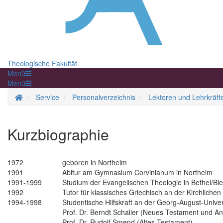
Theologische Fakultät
Menü
Menü
Startseite
Service
Personalverzeichnis
Lektoren und Lehrkräft
Kurzbiographie
1972
geboren in Northeim
1991
Abitur am Gymnasium Corvinianum in Northeim
1991-1999
Studium der Evangelischen Theologie in Bethel/Bie
1992
Tutor für klassisches Griechisch an der Kirchliche
1994-1998
Studentische Hilfskraft an der Georg-August-Univer
Prof. Dr. Berndt Schaller (Neues Testament und A
Prof. Dr. Rudolf Smend (Altes Testament)