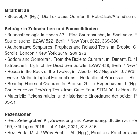
Mitarbeit an
• Steudel, A. (Hg.), Die Texte aus Qumran II. Hebräisch/Aramäisch
Beiträge in Zeitschriften und Sammelbänden
• Bundestheologie in Hosea 8? – Eine Spurensuche, in: Sedlmeier, F
Spurensuche, BZAW 522, Berlin / New York 2022, 369-386
• Authoritative Scriptures: Prophets and Related Texts, in: Brooke,
Scrolls, London / New York 2019, 269-272
• Sodom and Gomorrah. From the Bible to Qumran, in: Dimant, D. / Kra
Patriarchs in Light of the Dead Sea Scrolls, BZAW 439, Berlin / New
• Hosea in the Book of the Twelve, in: Albertz, R. / Nogalski, J. / Wö
Twelve. Methodological Foundations – Redactional Processes – Histo
• Reading Hosea at Qumran, in: Brooke, G. J. / Høgenhaven, J. (H
Conference on Revising Texts from Cave Four, STDJ 96, Leiden / B
• Materielle Rekonstruktion und historische Einordnung der beid
39-91
Rezensionen
• Rez. Zehetgruber, K., Zuwendung und Abwendung. Studien zur Re
159, Göttingen 2019: ThLZ 146, 2021, 813-816
• Rez. Boda, M. J. / Wray Beal, L. M. (Hgg.), Prophets, Prophecy, a