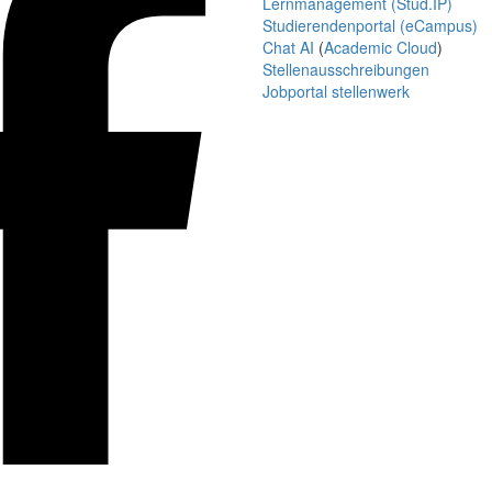
Lernmanagement (Stud.IP)
Studierendenportal (eCampus)
Chat AI
(
Academic Cloud
)
Stellenausschreibungen
Jobportal stellenwerk