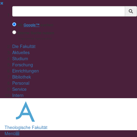
✖
Suchbegriff
Mit
Google™
suchen
Interne Suche nutzen
(eingeschränkte Ergebnisqualität)
Die Fakultät
Aktuelles
Studium
Forschung
Einrichtungen
Bibliothek
Personal
Service
Intern
Theologische Fakultät
Menü