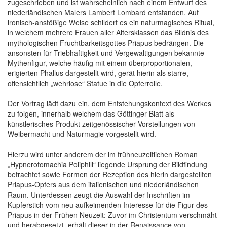
zugeschrieben und ist wahrscheinlich nach einem Entwurf des
niederländischen Malers Lambert Lombard entstanden. Auf
ironisch-anstößige Weise schildert es ein naturmagisches Ritual,
in welchem mehrere Frauen aller Altersklassen das Bildnis des
mythologischen Fruchtbarkeitsgottes Priapus bedrängen. Die
ansonsten für Triebhaftigkeit und Vergewaltigungen bekannte
Mythenfigur, welche häufig mit einem überproportionalen,
erigierten Phallus dargestellt wird, gerät hierin als starre,
offensichtlich „wehrlose“ Statue in die Opferrolle.
Der Vortrag lädt dazu ein, dem Entstehungskontext des Werkes
zu folgen, innerhalb welchem das Göttinger Blatt als
künstlerisches Produkt zeitgenössischer Vorstellungen von
Weibermacht und Naturmagie vorgestellt wird.
Hierzu wird unter anderem der im frühneuzeitlichen Roman
„Hypnerotomachia Poliphili“ liegende Ursprung der Bildfindung
betrachtet sowie Formen der Rezeption des hierin dargestellten
Priapus-Opfers aus dem italienischen und niederländischen
Raum. Unterdessen zeugt die Auswahl der Inschriften im
Kupferstich vom neu aufkeimenden Interesse für die Figur des
Priapus in der Frühen Neuzeit: Zuvor im Christentum verschmäht
und herabgesetzt, erhält dieser in der Renaissance von