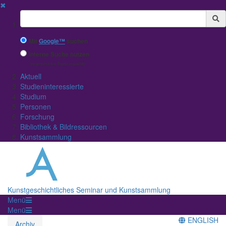
✖
Suchbegriff
Mit
Google™
suchen
Interne Suche nutzen
(eingeschränkte Ergebnisqualität)
Aktuell
Studieninteressierte
Studium
Personen
Forschung
Bibliothek & Bildressourcen
Kunstsammlung
Kunstgeschichtliches Seminar und Kunstsammlung
Menü
Menü
ENGLISH
Archiv