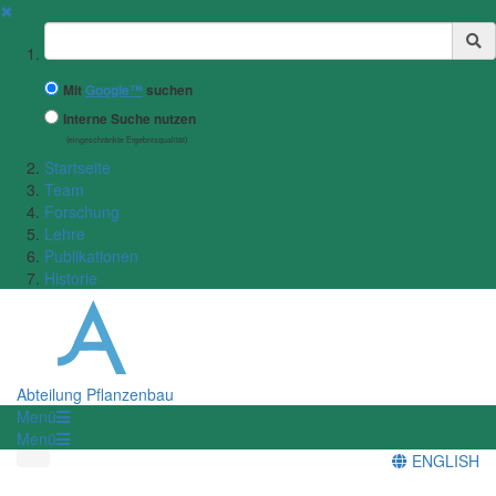
✖
Suchbegriff
Mit
Google™
suchen
Interne Suche nutzen
(eingeschränkte Ergebnisqualität)
Startseite
Team
Forschung
Lehre
Publikationen
Historie
Abteilung Pflanzenbau
Menü
Menü
ENGLISH