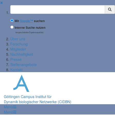
✖
Suchbegriff
Mit
Google™
suchen
Interne Suche nutzen
(eingeschränkte Ergebnisqualität)
Über uns
Forschung
Mitglieder
Nachhaltigkeit
Presse
Stellenangebote
Kontakt
Göttingen Campus Institut für
Dynamik biologischer Netzwerke (CIDBN)
Menü
Menü