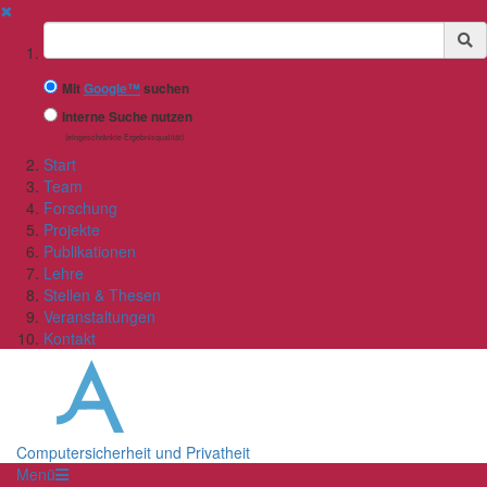
✖
Suchbegriff
Mit
Google™
suchen
Interne Suche nutzen
(eingeschränkte Ergebnisqualität)
Start
Team
Forschung
Projekte
Publikationen
Lehre
Stellen & Thesen
Veranstaltungen
Kontakt
Computersicherheit und Privatheit
Menü