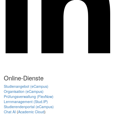
Online-Dienste
Studienangebot (eCampus)
Organisation (eCampus)
Prüfungsverwaltung (FlexNow)
Lernmanagement (Stud.IP)
Studierendenportal (eCampus)
Chat AI
(
Academic Cloud
)