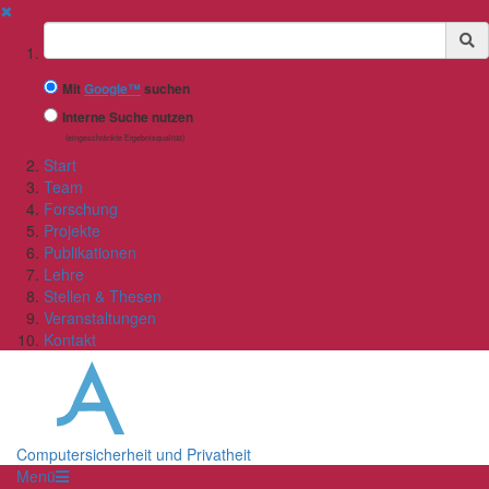
✖
Suchbegriff
Mit
Google™
suchen
Interne Suche nutzen
(eingeschränkte Ergebnisqualität)
Start
Team
Forschung
Projekte
Publikationen
Lehre
Stellen & Thesen
Veranstaltungen
Kontakt
Computersicherheit und Privatheit
Menü