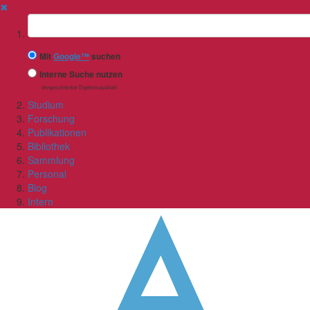
✖
Suchbegriff
Mit
Google™
suchen
Interne Suche nutzen
(eingeschränkte Ergebnisqualität)
Studium
Forschung
Publikationen
Bibliothek
Sammlung
Personal
Blog
Intern