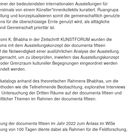
iner der bedeutendsten internationalen Ausstellungen für
rstmals von einem Künstler*innenkollektiv kuratiert. Ruangrupa
llung und konzeptualisieren somit die gemeinschaftlich genutzte
 für die überschüssige Ernte genutzt wird, als alltägliche
nd Gemeinschaft prioritär ist.
r Homi K. Bhabha in der Zeitschrift KUNSTFORUM wurden die
aums mit dem Ausstellungskonzept der documenta fifteen
 die Notwendigkeit einer ausführlichen Analyse der Ausstellung.
gemacht, um zu überprüfen, inwiefern das Ausstellungskonzept
n- oder Grenzraum kultureller Begegnungen eingeordnet werden
ndelt werden.
ienkatalogs anhand des theoretischen Rahmens Bhabhas, um die
Methoden wie die Teilnehmende Beobachtung, explorative Interviews
e Untersuchung der Dritten Räume auf der documenta fifteen und
ftlicher Themen im Rahmen der documenta fifteen.
rung der documenta fifteen im Jahr 2022 zum Anlass im WiSe
lung von 100 Tagen diente dabei als Rahmen für die Feldforschung,