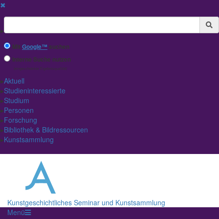
✖
Suchbegriff
Mit
Google™
suchen
Interne Suche nutzen
(eingeschränkte Ergebnisqualität)
Aktuell
Studieninteressierte
Studium
Personen
Forschung
Bibliothek & Bildressourcen
Kunstsammlung
Kunstgeschichtliches Seminar und Kunstsammlung
Menü