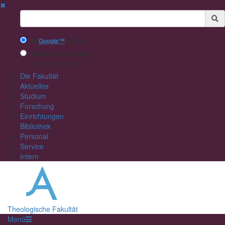
✖
Suchbegriff
Mit
Google™
suchen
Interne Suche nutzen
(eingeschränkte Ergebnisqualität)
Die Fakultät
Aktuelles
Studium
Forschung
Einrichtungen
Bibliothek
Personal
Service
Intern
Theologische Fakultät
Menü