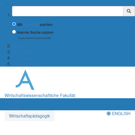
✖
Suchbegriff
Mit
Google™
suchen
Interne Suche nutzen
(eingeschränkte Ergebnisqualität)
Studium
Die Fakultät
Forschung
International
Wirtschaftswissenschaftliche Fakultät
Menü
Menü
ENGLISH
Wirtschaftspädagogik