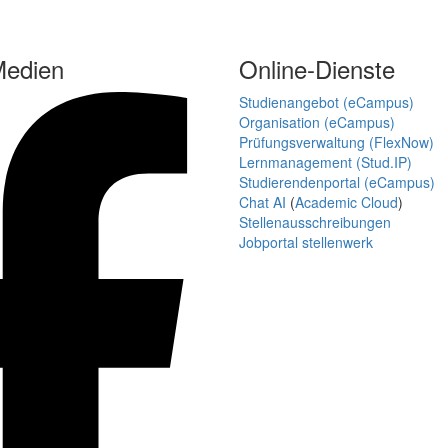
Medien
Online-Dienste
Studienangebot (eCampus)
Organisation (eCampus)
Prüfungsverwaltung (FlexNow)
Lernmanagement (Stud.IP)
Studierendenportal (eCampus)
Chat AI
(
Academic Cloud
)
Stellenausschreibungen
Jobportal stellenwerk