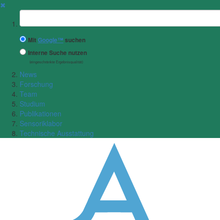
✖
Suchbegriff
Mit
Google™
suchen
Interne Suche nutzen
(eingeschränkte Ergebnisqualität)
News
Forschung
Team
Studium
Publikationen
Sensoriklabor
Technische Ausstattung