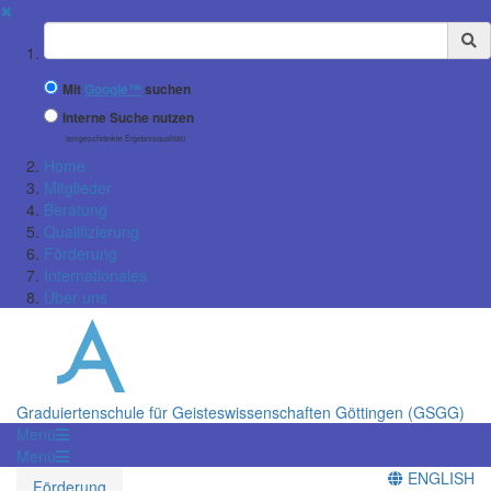
✖
Suchbegriff
Mit
Google™
suchen
Interne Suche nutzen
(eingeschränkte Ergebnisqualität)
Home
Mitglieder
Beratung
Qualifizierung
Förderung
Internationales
Über uns
Graduiertenschule für Geisteswissenschaften Göttingen (GSGG)
Menü
Menü
ENGLISH
Förderung