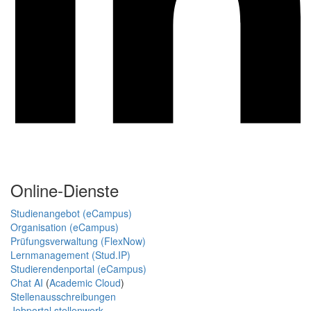
Online-Dienste
Studienangebot (eCampus)
Organisation (eCampus)
Prüfungsverwaltung (FlexNow)
Lernmanagement (Stud.IP)
Studierendenportal (eCampus)
Chat AI
(
Academic Cloud
)
Stellenausschreibungen
Jobportal stellenwerk