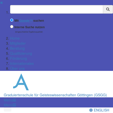
✖
Suchbegriff
Mit
Google™
suchen
Interne Suche nutzen
(eingeschränkte Ergebnisqualität)
Home
Mitglieder
Beratung
Qualifizierung
Förderung
Internationales
Über uns
Graduiertenschule für Geisteswissenschaften Göttingen (GSGG)
Menü
Menü
ENGLISH