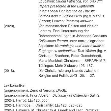
Education:
Studia Patristica, vol. CXXVIII:
Papers presented at the Eighteenth
International Conference on Patristic
Studies held in Oxford 2019
(hg.v. Markus
Vinzent; Leuven: Peeters) 403–411.
(2020),
Von monastischen Reisen und idealen
Lehrern. Eine Untersuchung der
Rahmenerzählungen in Johannes Cassians
Collationes Patrum
unter narratologischen
Aspekten:
Narratologie und Intertextualität.
Zugänge zu spätantiken Text-Welten
(hg. v.
Christoph Brunhorn, Peter Gemeinhardt,
Maria Munkholt Christensen; SERAPHIM 7;
Tübingen: Mohr Siebeck) 123–137.
(2018),
Die Christianisierung Islands zwischen
Religion und Politik:
ZKG
120, 1–27.
Lexikonartikel
(angenommen), Zeno of Verona:
DHGE
.
(angenommen), Prior Alberon:
Dictionary of Cistercian Saints
.
(2024), Parrot:
EBR
23, 300f.
(2024), Partridge II. Christianity:
EBR
23, 323–325.
(2024), Patience IV. Christianity A. Greek and Latin Patristics: