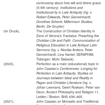
controversy about free will and divine grace
(5-6th century):
Institutions and
Institutional-ity in Late Antiquity (hg. v.
Robert Edwards, Peter Gemeinhardt,
Dorothee Schenk; Millennium Studies;
Berlin: De Gruyter)
(im Druck),
The Construction of Christian Identity in
Zeno of Verona’s
Tractatus: Preaching the
Christian Life and Faith. Communication of
Religious Education in Late Antique Latin
Sermons
(hg. v. Nicolás Anders, Peter
Gemeinhardt, Lina Hantel; SERAPHIM,
Tübingen: Mohr Siebeck).
(2023),
Perfection as a main (educational) topic in
John Cassian’s
Conferences
:
Longing for
Perfection in Late Antiquity. Studies on
Journeys between Ideal and Reality in
Pagan and Christian Literature
(hg. v.
Johan Leemans, Geert Roskam, Peter van
Deun; Ancient Philosophy and Religion 11,
Leiden / Boston: Brill) 438–465.
(2021),
John Cassian on Monastic and Traditional