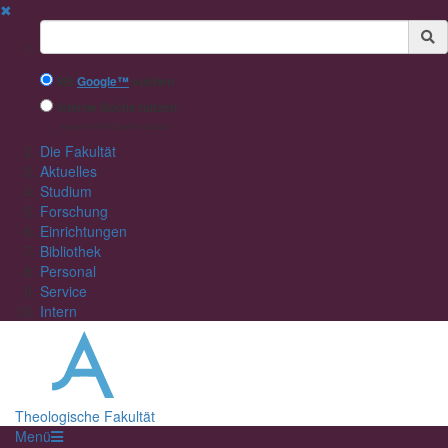
✖
Suchbegriff
Mit
Google™
suchen
Interne Suche nutzen
(eingeschränkte Ergebnisqualität)
Die Fakultät
Aktuelles
Studium
Forschung
Einrichtungen
Bibliothek
Personal
Service
Intern
Theologische Fakultät
Menü