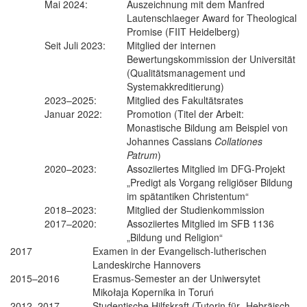
Mai 2024:
Auszeichnung mit dem Manfred
Lautenschlaeger Award for Theological
Promise (FIIT Heidelberg)
Seit Juli 2023:
Mitglied der internen
Bewertungskommission der Universität
(Qualitätsmanagement und
Systemakkreditierung)
2023–2025:
Mitglied des Fakultätsrates
Januar 2022:
Promotion (Titel der Arbeit:
Monastische Bildung am Beispiel von
Johannes Cassians
Collationes
Patrum
)
2020–2023:
Assoziiertes Mitglied im DFG-Projekt
„Predigt als Vorgang religiöser Bildung
im spätantiken Christentum“
2018–2023:
Mitglied der Studienkommission
2017–2020:
Assoziiertes Mitglied im SFB 1136
„Bildung und Religion“
2017
Examen in der Evangelisch-lutherischen
Landeskirche Hannovers
2015–2016
Erasmus-Semester an der Uniwersytet
Mikołaja Kopernika in Toruń
2012–2017
Studentische Hilfskraft (Tutorin für „Hebräisch