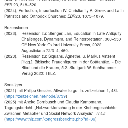
EBR
23, 518–520.
(2024), Perfection, Imperfection IV. Christianity A. Greek and Latin
Patristics and Orthodox Churches:
EBR
23, 1075–1079.
Rezensionen
(2023),
Rezension zu: Stenger, Jan, Education in Late Antiquity:
Challenges, Dynamism, and Reinterpretation, 300–550
CE New York: Oxford University Press, 2022:
Augustiniana 72/3–4, 460.
(2023),
Rezension zu: Siquans, Agnethe, u. Markus Vinzent
[Hgg.], Biblische Frauenfiguren in der Spätantike. = Die
Bibel und die Frauen, 5.2. Stuttgart: W. Kohlhammer
Verlag 2022: ThLZ.
Sonstiges
(2021) mit Philipp Gessler: Altvater to go, in: zeitzeichen 1, 48f.
(
https://zeitzeichen.net/node/8739
)
(2025) mit Aneke Dornbusch und Claudia Kampmann,
Tagungsbericht: „Netzwerkforschung in der Kirchengeschichte –
Zwischen Metapher und Social Network Analysis“:
ThLZ
(
https://www.thlz.com/kongressberichte.php?id=36
)