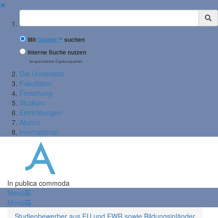
✖
Suchbegriff
Mit
Google™
suchen
Interne Suche nutzen
(eingeschränkte Ergebnisqualität)
Die Universität
Fakultäten
Forschung
Studium
Einrichtungen
Alumni
International
In publica commoda
Menü
Menü
Studienbewerber aus EU und EWR sowie Bildungsinländer