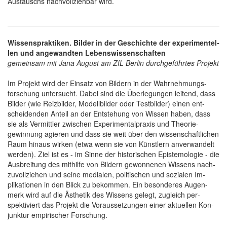
Aus­tauschs nach­voll­zieh­bar wird.
Wissens­praktiken. Bilder in der Ge­schichte der ex­perimentel­
len und an­gewandten Lebens­wissen­schaften
ge­meinsam mit Jana August am ZfL Berlin durchgeführtes Projekt
Im Projekt wird der Einsatz von Bildern in der Wahr­nehmungs­
forschung unter­sucht. Dabei sind die Über­legungen leitend, dass
Bilder (wie Reizbilder, Modell­bilder oder Test­bilder) einen ent­
scheidenden An­teil an der Ent­stehung von Wis­sen haben, dass
sie als Ver­mittler zwischen Experimental­praxis und Theorie­
gewinnung agieren und dass sie weit über den wissen­schaftlichen
Raum hinaus wirken (etwa wenn sie von Künstlern an­verwandelt
werden). Ziel ist es - im Sinne der his­torischen Epistemo­logie - die
Aus­breitung des mithilfe von Bildern gewon­nenen Wissens nach­
zuvollziehen und seine medialen, politischen und sozialen Im­
plikationen in den Blick zu bekommen. Ein besonderes Augen­
merk wird auf die Ästhe­tik des Wis­sens gelegt, zu­gleich per­
spektiviert das Projekt die Voraus­setzungen einer aktuellen Kon­
junktur empirischer Forschung.