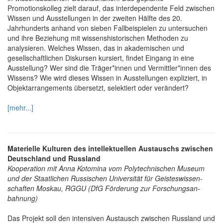
Promotionskolleg zielt darauf, das interdependente Feld zwischen
Wissen und Ausstellungen in der zweiten Hälfte des 20.
Jahrhunderts anhand von sieben Fallbeispielen zu untersuchen
und ihre Beziehung mit wissenshistorischen Methoden zu
analysieren. Welches Wissen, das in akademischen und
gesellschaftlichen Diskursen kursiert, findet Eingang in eine
Ausstellung? Wer sind die Träger*innen und Vermittler*innen des
Wissens? Wie wird dieses Wissen in Ausstellungen expliziert, in
Objektarrangements übersetzt, selektiert oder verändert?
[mehr...]
Materielle Kulturen des intellektuellen Austauschs zwischen
Deut­schland und Rus­sland
Ko­operation mit Anna Kotomina vom Poly­technischen Museum
und der Staatlichen Russischen Universität für Geistes­wissen­
schaften Mos­kau, RGGU (DfG För­derung zur For­schungs­an­
bahn­ung)
Das Pro­jekt soll den inten­siven Aus­tausch zwi­schen Rus­sland und