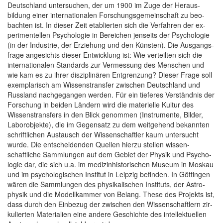
Deut­schland untersuchen, der um 1900 im Zuge der Heraus­
bildung einer inter­nationalen Forschungs­gemeinschaft zu beo­
bachten ist. In dieser Zeit eta­blierten sich die Ver­fahren der ex­
perimentel­len Psycho­logie in Be­reichen jenseits der Psycholo­gie
(in der Indus­trie, der Erz­iehung und den Künst­en). Die Aus­gangs­
frage an­gesichts dieser Ent­wicklung ist: Wie ver­teilten sich die
inter­nationalen Stan­dards zur Ver­mes­sung des Men­schen und
wie kam es zu ihrer dis­ziplinären Ent­grenzung? Dieser Frage soll
exem­plarisch am Wissens­transfer zwischen Deutsch­land und
Rus­sland nach­gegangen wer­den. Für ein tieferes Ver­ständnis der
For­schung in beiden Län­dern wird die materiel­le Kultur des
Wissens­transfers in den Blick genom­men (Instru­mente, Bilder,
Labor­objekte), die im Gegen­satz zu dem weit­gehend be­kannten
schriftlichen Aus­tausch der Wis­senschaftler kaum unter­sucht
wurde. Die ent­scheidenden Quel­len hierzu stellen wissen­
schaftliche Sam­mlungen auf dem Gebiet der Physik und Psycho­
logie dar, die sich u.a. im medizin­historischen Museum in Moskau
und im psycho­logischen Institut in Leipzig befinden. In Göt­tingen
wären die Sam­mlungen des physikalisch­en Instituts, der Astro­
physik und die Model­lkammer von Be­lang. The­se des Pro­jekts ist,
dass durch den Ein­be­zug der zwi­schen den Wis­sen­schaft­lern zir­
ku­lier­ten Ma­teri­alien ei­ne an­dere Ge­schich­te des in­tel­lek­tuel­len