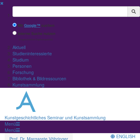
✖
Suchbegriff
Mit
Google™
suchen
Interne Suche nutzen
(eingeschränkte Ergebnisqualität)
Aktuell
Studieninteressierte
Studium
Personen
Forschung
Bibliothek & Bildressourcen
Kunstsammlung
Kunstgeschichtliches Seminar und Kunstsammlung
Menü
Menü
ENGLISH
Prof. Dr. Margarete Vöhringer