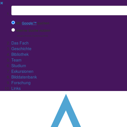
✖
Suchbegriff
Mit
Google™
suchen
Interne Suche nutzen
(eingeschränkte Ergebnisqualität)
Das Fach
Geschichte
Bibliothek
Team
Studium
Exkursionen
Bilddatenbank
Forschung
Links