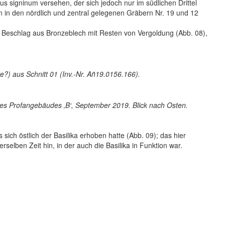
s signinum versehen, der sich jedoch nur im südlichen Drittel
en in den nördlich und zentral gelegenen Gräbern Nr. 19 und 12
er Beschlag aus Bronzeblech mit Resten von Vergoldung (Abb. 08),
?) aus Schnitt 01 (Inv.-Nr. Añ19.0156.166).
 des Profangebäudes ‚B‘, September 2019. Blick nach Osten.
s sich östlich der Basilika erhoben hatte (Abb. 09); das hier
selben Zeit hin, in der auch die Basilika in Funktion war.