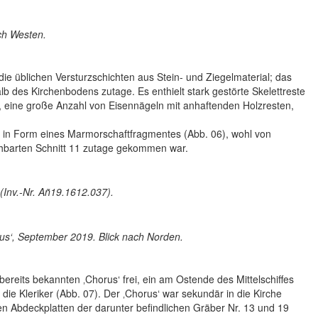
ach Westen.
die üblichen Versturzschichten aus Stein- und Ziegelmaterial; das
alb des Kirchenbodens zutage. Es enthielt stark gestörte Skelettreste
, eine große Anzahl von Eisennägeln mit anhaftenden Holzresten,
r in Form eines Marmorschaftfragmentes (Abb. 06), wohl von
hbarten Schnitt 11 zutage gekommen war.
(Inv.-Nr. Añ19.1612.037).
rus‘, September 2019. Blick nach Norden.
reits bekannten ‚Chorus‘ frei, ein am Ostende des Mittelschiffes
die Kleriker (Abb. 07). Der ‚Chorus‘ war sekundär in die Kirche
n Abdeckplatten der darunter befindlichen Gräber Nr. 13 und 19