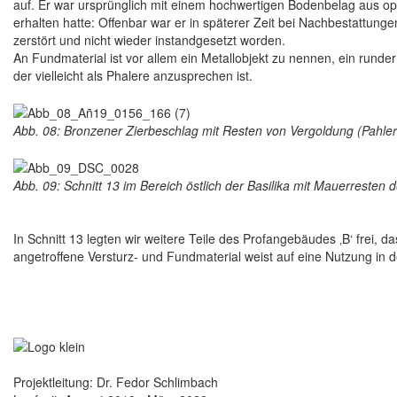
auf. Er war ursprünglich mit einem hochwertigen Bodenbelag aus opu
erhalten hatte: Offenbar war er in späterer Zeit bei Nachbestattung
zerstört und nicht wieder instandgesetzt worden.
An Fundmaterial ist vor allem ein Metallobjekt zu nennen, ein rund
der vielleicht als Phalere anzusprechen ist.
Abb. 08: Bronzener Zierbeschlag mit Resten von Vergoldung (Pahlere
Abb. 09: Schnitt 13 im Bereich östlich der Basilika mit Mauerresten
In Schnitt 13 legten wir weitere Teile des Profangebäudes ‚B‘ frei, da
angetroffene Versturz- und Fundmaterial weist auf eine Nutzung in der
Projektleitung: Dr. Fedor Schlimbach