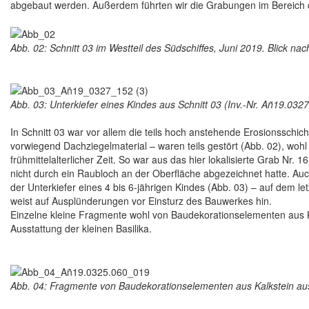
abgebaut werden. Außerdem führten wir die Grabungen im Bereich des
Abb. 02: Schnitt 03 im Westteil des Südschiffes, Juni 2019. Blick na
Abb. 03: Unterkiefer eines Kindes aus Schnitt 03 (Inv.-Nr. Añ19.0327
In Schnitt 03 war vor allem die teils hoch anstehende Erosionsschich
vorwiegend Dachziegelmaterial – waren teils gestört (Abb. 02), wohl
frühmittelalterlicher Zeit. So war aus das hier lokalisierte Grab Nr.
nicht durch ein Raubloch an der Oberfläche abgezeichnet hatte. Auch
der Unterkiefer eines 4 bis 6-jährigen Kindes (Abb. 03) – auf dem le
weist auf Ausplünderungen vor Einsturz des Bauwerkes hin.
Einzelne kleine Fragmente wohl von Baudekorationselementen aus K
Ausstattung der kleinen Basilika.
Abb. 04: Fragmente von Baudekorationselementen aus Kalkstein aus 