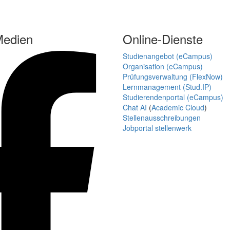
Medien
Online-Dienste
Studienangebot (eCampus)
Organisation (eCampus)
Prüfungsverwaltung (FlexNow)
Lernmanagement (Stud.IP)
Studierendenportal (eCampus)
Chat AI
(
Academic Cloud
)
Stellenausschreibungen
Jobportal stellenwerk