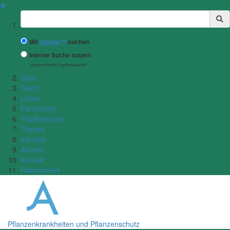
✖
Suchbegriff
Mit
Google™
suchen
Interne Suche nutzen
(eingeschränkte Ergebnisqualität)
Start
Team
Lehre
Forschung
Publikationen
Theses
InfoHub
Anfahrt
Kontakt
Historisches
Pflanzenkrankheiten und Pflanzenschutz