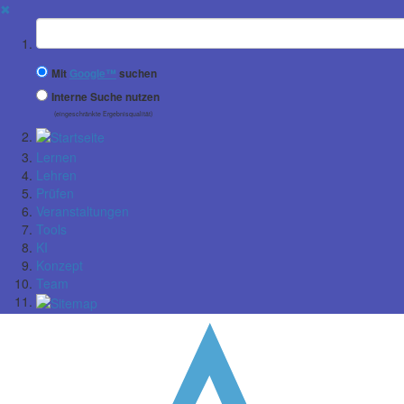
✖
Suchbegriff
Mit
Google™
suchen
Interne Suche nutzen
(eingeschränkte Ergebnisqualität)
Lernen
Lehren
Prüfen
Veranstaltungen
Tools
KI
Konzept
Team