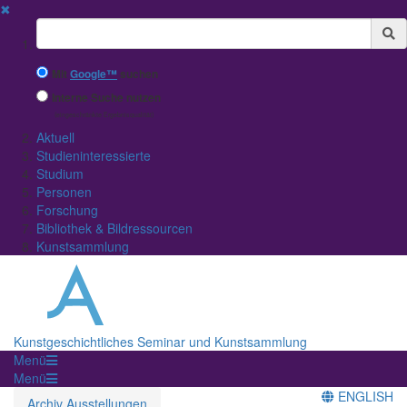
✖
Suchbegriff
Mit
Google™
suchen
Interne Suche nutzen
(eingeschränkte Ergebnisqualität)
Aktuell
Studieninteressierte
Studium
Personen
Forschung
Bibliothek & Bildressourcen
Kunstsammlung
Kunstgeschichtliches Seminar und Kunstsammlung
Menü
Menü
ENGLISH
Archiv Ausstellungen