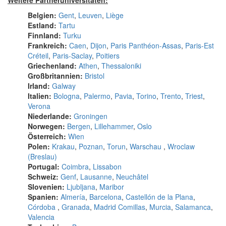
Belgien:
Gent
,
Leuven
,
Liège
Estland:
Tartu
Finnland:
Turku
Frankreich:
Caen
,
Dijon
,
Paris Panthéon-Assas
,
Paris-Est
Créteil
,
Paris-Saclay
,
Poitiers
Griechenland:
Athen
,
Thessaloniki
Großbritannien:
Bristol
Irland:
Galway
Italien:
Bologna
,
Palermo
,
Pavia
,
Torino
,
Trento
,
Triest
,
Verona
Niederlande:
Groningen
Norwegen:
Bergen
,
Lillehammer
,
Oslo
Österreich:
Wien
Polen:
Krakau
,
Poznan
,
Torun
,
Warschau
,
Wroclaw
(Breslau)
Portugal:
Coimbra
,
Lissabon
Schweiz:
Genf
,
Lausanne
,
Neuchâtel
Slovenien:
Ljubljana
,
Maribor
Spanien:
Almería
,
Barcelona
,
Castellón de la Plana
,
Córdoba
,
Granada
,
Madrid Comillas
,
Murcia
,
Salamanca
,
Valencia