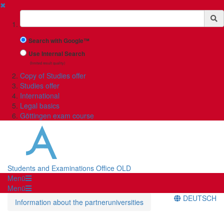
✖
Suchbegriff
Search with Google™
Use Internal Search
(limited result quality)
Copy of Studies offer
Studies offer
International
Legal basics
Göttingen exam course
Students and Examinations Office OLD
Menü
Menü
DEUTSCH
Information about the partneruniversities