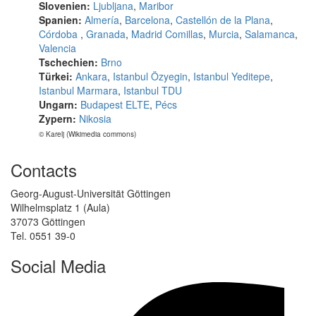
Slovenien:
Ljubljana
,
Maribor
Spanien:
Almería
,
Barcelona
,
Castellón de la Plana
,
Córdoba
,
Granada
,
Madrid Comillas
,
Murcia
,
Salamanca
,
Valencia
Tschechien:
Brno
Türkei:
Ankara
,
Istanbul Özyegin
,
Istanbul Yeditepe
,
Istanbul Marmara
,
Istanbul TDU
Ungarn:
Budapest ELTE
,
Pécs
Zypern:
Nikosia
© Karelj (Wikimedia commons)
Contacts
Georg-August-Universität Göttingen
Wilhelmsplatz 1 (Aula)
37073 Göttingen
Tel. 0551 39-0
Social Media