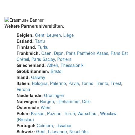
Weitere Partneruniversitäten:
Belgien:
Gent
,
Leuven
,
Liège
Estland:
Tartu
Finnland:
Turku
Frankreich:
Caen
,
Dijon
,
Paris Panthéon-Assas
,
Paris-Est
Créteil
,
Paris-Saclay
,
Poitiers
Griechenland:
Athen
,
Thessaloniki
Großbritannien:
Bristol
Irland:
Galway
Italien:
Bologna
,
Palermo
,
Pavia
,
Torino
,
Trento
,
Triest
,
Verona
Niederlande:
Groningen
Norwegen:
Bergen
,
Lillehammer
,
Oslo
Österreich:
Wien
Polen:
Krakau
,
Poznan
,
Torun
,
Warschau
,
Wroclaw
(Breslau)
Portugal:
Coimbra
,
Lissabon
Schweiz:
Genf
,
Lausanne
,
Neuchâtel