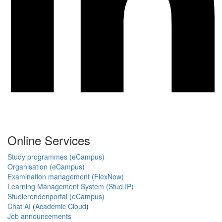
Online Services
Study programmes (eCampus)
Organisation (eCampus)
Examination management (FlexNow)
Learning Management System (Stud.IP)
Studierendenportal (eCampus)
Chat AI
(
Academic Cloud
)
Job announcements