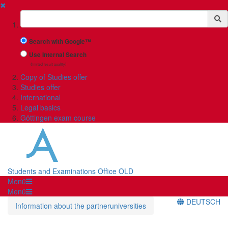
✖
Suchbegriff
Search with Google™
Use Internal Search
(limited result quality)
Copy of Studies offer
Studies offer
International
Legal basics
Göttingen exam course
Students and Examinations Office OLD
Menü
Menü
DEUTSCH
Information about the partneruniversities