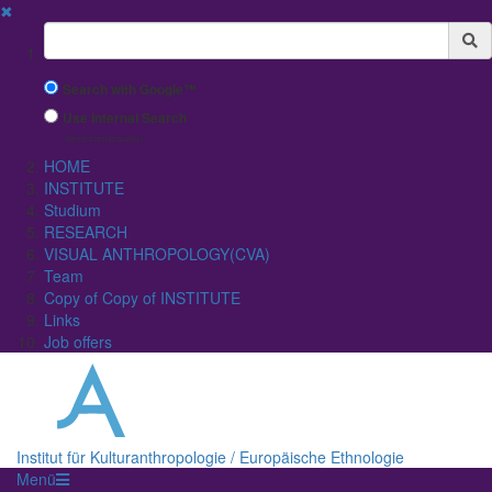
✖
Suchbegriff
Search with Google™
Use Internal Search
(limited result quality)
HOME
INSTITUTE
Studium
RESEARCH
VISUAL ANTHROPOLOGY(CVA)
Team
Copy of Copy of INSTITUTE
Links
Job offers
Institut für Kulturanthropologie / Europäische Ethnologie
Menü