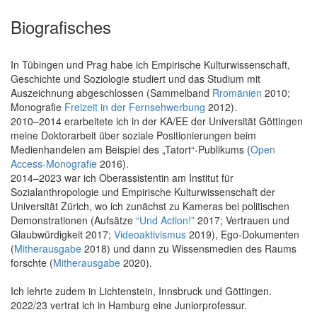
Biografisches
In Tübingen und Prag habe ich Empirische Kulturwissenschaft,
Geschichte und Soziologie studiert und das Studium mit
Auszeichnung abgeschlossen (Sammelband
Rromänien
2010;
Monografie
Freizeit in der Fernsehwerbung
2012).
2010–2014 erarbeitete ich in der KA/EE der Universität Göttingen
meine Doktorarbeit über soziale Positionierungen beim
Medienhandelen am Beispiel des „Tatort“-Publikums (
Open
Access-Monografie
2016).
2014–2023 war ich Oberassistentin am Institut für
Sozialanthropologie und Empirische Kulturwissenschaft der
Universität Zürich, wo ich zunächst zu Kameras bei politischen
Demonstrationen (Aufsätze
“Und Action!”
2017; Vertrauen und
Glaubwürdigkeit 2017;
Videoaktivismus
2019), Ego-Dokumenten
(
Mitherausgabe
2018) und dann zu Wissensmedien des Raums
forschte (
Mitherausgabe
2020).
Ich lehrte zudem in Lichtenstein, Innsbruck und Göttingen.
2022/23 vertrat ich in Hamburg eine Juniorprofessur.