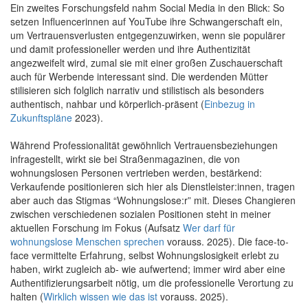
Ein zweites Forschungsfeld nahm Social Media in den Blick: So
setzen Influencerinnen auf YouTube ihre Schwangerschaft ein,
um Vertrauensverlusten entgegenzuwirken, wenn sie populärer
und damit professioneller werden und ihre Authentizität
angezweifelt wird, zumal sie mit einer großen Zuschauerschaft
auch für Werbende interessant sind. Die werdenden Mütter
stilisieren sich folglich narrativ und stilistisch als besonders
authentisch, nahbar und körperlich-präsent (
Einbezug in
Zukunftspläne
2023).
Während Professionalität gewöhnlich Vertrauensbeziehungen
infragestellt, wirkt sie bei Straßenmagazinen, die von
wohnungslosen Personen vertrieben werden, bestärkend:
Verkaufende positionieren sich hier als Dienstleister:innen, tragen
aber auch das Stigmas “Wohnungslose:r” mit. Dieses Changieren
zwischen verschiedenen sozialen Positionen steht in meiner
aktuellen Forschung im Fokus (Aufsatz
Wer darf für
wohnungslose Menschen sprechen
vorauss. 2025). Die face-to-
face vermittelte Erfahrung, selbst Wohnungslosigkeit erlebt zu
haben, wirkt zugleich ab- wie aufwertend; immer wird aber eine
Authentifizierungsarbeit nötig, um die professionelle Verortung zu
halten (
Wirklich wissen wie das ist
vorauss. 2025).