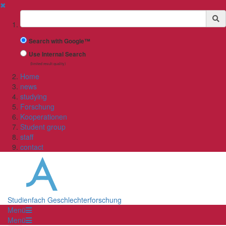
✖
Suchbegriff
Search with Google™
Use Internal Search
(limited result quality)
Home
news
studying
Forschung
Kooperationen
Student group
staff
contact
Studienfach Geschlechterforschung
Menü
Menü