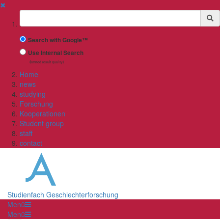
✖
Suchbegriff
Search with Google™
Use Internal Search
(limited result quality)
Home
news
studying
Forschung
Kooperationen
Student group
staff
contact
Studienfach Geschlechterforschung
Menü
Menü