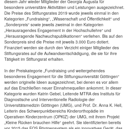
diesem Jahr wieder Mitglieder der Georgia Augusta für
besondere universitäre Aktivitäten und Leistungen ausgezeichnet.
Die Preise des Stiftungsrates 2019 wurde jeweils einmal in den
Kategorien „Fundraising“, „Wissenschaft und Öffentlichkeit“ und
„Sonderpreis“ sowie jeweils zweimal in den Kategorien
„Herausragendes Engagement in der Hochschullehre“ und
„Herausragende Nachwuchspublikationen“ verliehen. Bis auf den
Sonderpreis sind die Preise mit jeweils 3.000 Euro dotiert.
Finanziert werden sie durch den Verzicht einiger Mitglieder des
Stiftungsrates auf die Aufwandsentschädigung, die sie für ihre
Tätigkeit im Stiftungsrat erhalten.
In der Preiskategorie „Fundraising und weitergehendes
besonderes Engagement für die Stiftungsuniversität Göttingen“
werden originelle Ideen ausgezeichnet, bei denen es vor allem
auf das Erschließen neuer Einnahmequellen ankommt. In dieser
Kategorie wurden Katrin Gebel,
Leitende MTRA des Instituts für
Diagnostische und Interventionelle Radiologie der
Universitätsmedizin Göttingen (UMG), und Prof. Dr. Anna K. Hell,
Leiterin des Schwerpunktbereichs Kinderorthopädie im
Operativen Kinderzentrum (OPKIZ) der UMG, mit ihrem Projekt
„Kleine Rücken brauchen Hilfe“ geehrt. Sie identifizierten bereits
vor 2015 das EOS Röntgensystem als ein innovatives Gerät, das