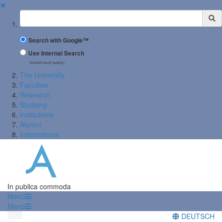
✖
Suchbegriff
Search with Google™
Use Internal Search
(limited result quality)
The University
Faculties
Research
Studying
Institutions
Alumni
International
In publica commoda
Menü
Menü
DEUTSCH