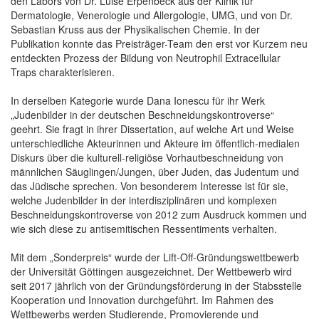
den Labors von Dr. Luise Erpenbeck aus der Klinik für
Dermatologie, Venerologie und Allergologie, UMG, und von Dr.
Sebastian Kruss aus der Physikalischen Chemie. In der
Publikation konnte das Preisträger-Team den erst vor Kurzem neu
entdeckten Prozess der Bildung von Neutrophil Extracellular
Traps charakterisieren.
In derselben Kategorie wurde Dana Ionescu für ihr Werk
„Judenbilder in der deutschen Beschneidungskontroverse“
geehrt. Sie fragt in ihrer Dissertation, auf welche Art und Weise
unterschiedliche Akteurinnen und Akteure im öffentlich-medialen
Diskurs über die kulturell-religiöse Vorhautbeschneidung von
männlichen Säuglingen/Jungen, über Juden, das Judentum und
das Jüdische sprechen. Von besonderem Interesse ist für sie,
welche Judenbilder in der interdisziplinären und komplexen
Beschneidungskontroverse von 2012 zum Ausdruck kommen und
wie sich diese zu antisemitischen Ressentiments verhalten.
Mit dem „Sonderpreis“ wurde der Lift-Off-Gründungswettbewerb
der Universität Göttingen ausgezeichnet. Der Wettbewerb wird
seit 2017 jährlich von der Gründungsförderung in der Stabsstelle
Kooperation und Innovation durchgeführt. Im Rahmen des
Wettbewerbs werden Studierende, Promovierende und