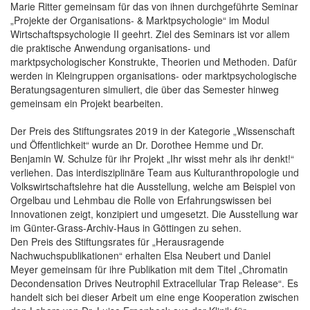
Marie Ritter gemeinsam für das von ihnen durchgeführte Seminar
„Projekte der Organisations- & Marktpsychologie“ im Modul
Wirtschaftspsychologie II geehrt. Ziel des Seminars ist vor allem
die praktische Anwendung organisations- und
marktpsychologischer Konstrukte, Theorien und Methoden. Dafür
werden in Kleingruppen organisations- oder marktpsychologische
Beratungsagenturen simuliert, die über das Semester hinweg
gemeinsam ein Projekt bearbeiten.
Der Preis des Stiftungsrates 2019 in der Kategorie „Wissenschaft
und Öffentlichkeit“ wurde an Dr. Dorothee Hemme und Dr.
Benjamin W. Schulze für ihr Projekt „Ihr wisst mehr als ihr denkt!“
verliehen. Das interdisziplinäre Team aus Kulturanthropologie und
Volkswirtschaftslehre hat die Ausstellung, welche am Beispiel von
Orgelbau und Lehmbau die Rolle von Erfahrungswissen bei
Innovationen zeigt, konzipiert und umgesetzt. Die Ausstellung war
im Günter-Grass-Archiv-Haus in Göttingen zu sehen.
Den Preis des Stiftungsrates für „Herausragende
Nachwuchspublikationen“ erhalten Elsa Neubert und Daniel
Meyer gemeinsam für ihre Publikation mit dem Titel „Chromatin
Decondensation Drives Neutrophil Extracellular Trap Release“. Es
handelt sich bei dieser Arbeit um eine enge Kooperation zwischen