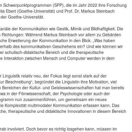
uen Schwerpunktprogrammen (SPP), die im Jahr 2022 ihre Forschung
lia Ebert (Goethe-Universität) und Prof. Dr. Markus Steinbach
i der Goethe-Universität.
le der Kommunikation wie Gestik, Mimik und Bildhaftigkeit. Die
hen Richtungen: Während Markus Steinbach vor allem zu Gebärden
tische Erweiterung der Kommunikation in den Blick. „Was haben
rhalb des kommunikativen Geschehens ein? Und wie können wir
er schulisch-didaktische Bereich und die therapeutische
die Interaktion zwischen Mensch und Computer werden in dem
inguistik relativ neu, der Fokus liegt sonst stark auf der
 Beschreibung“, begründet die Linguistin ihre Motivation, viel
Bereichen der Kultur- und Geisteswissenschaften hat man bereits
a in der Filmwissenschaft, der Psychologie oder auch der
ktprogramm nun zusammenführen, um gemeinsam ein neues
ie Komplexität multimodaler Kommunikation erfassen kann. Das
he, therapeutische und didaktische Innovationen in diesem Bereich
b involviert. Doch bevor es richtig losgehen kann, müssen im