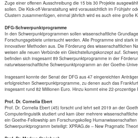
Zuge einer offenen Ausschreibung die 15 bis 30 Projekte ausgewäh
sollen. Die Kick-off-Veranstaltung wird voraussichtlich im Frühjahr
Clustern zusammenfügen, einmal jährlich wird es auch eine große 
DFG-Schwerpunktprogramme
In den Schwerpunktprogrammen sollen wissenschaftliche Grundlagen
Forschungsgebiete untersucht werden. Alle Programme sind stark int
innovativer Methoden aus. Die Förderung des wissenschaftlichen Na
weisen alle neuen Verbünde ein Gleichstellungskonzept auf. Schwe
befinden sich insgesamt 89 Schwerpunktprogramme in der Förderung,
naturwissenschaftliche Schwerpunktprogramm an der Goethe-Univers
Insgesamt konnte der Senat der DFG aus 47 eingereichten Anträgen 
erfolgreichen Schwerpunktprogramme, zu denen auch das Frankfurt-
insgesamt rund 82 Millionen Euro. Hinzu kommt eine 22-prozentige 
Prof. Dr. Cornelia Ebert
Prof. Dr. Cornelia Ebert (45) forscht und lehrt seit 2019 an der Goet
Computerlinguistik studiert und kam über mehrere wissenschaftliche 
ein Goethe-Fellowship am Forschungskolleg Humanwissenschaften 
Schwerpunktprogramm beteiligt: XPRAG.de – New Pragmatic Theori