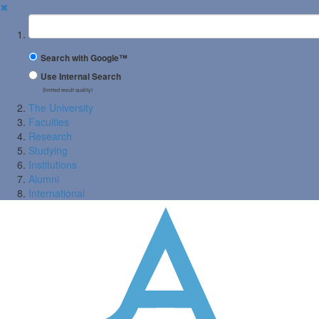
✖
Suchbegriff
Search with Google™
Use Internal Search
(limited result quality)
The University
Faculties
Research
Studying
Institutions
Alumni
International