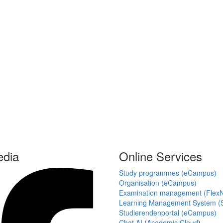
edia
Online Services
Study programmes (eCampus)
Organisation (eCampus)
Examination management (Flex
Learning Management System (S
Studierendenportal (eCampus)
Chat AI
(
Academic Cloud
)