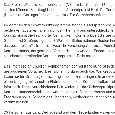
Das Projekt „Visuelle Kommunikation“ (ViCom) ist eines von 13 ne
starten können. Beantragt haben das Verbundprojekt Prof. Dr. Corne
(Universität Göttingen), beide Linguistik. Die Sprecherschaft liegt be
Im Zentrum des Schwerpunktprogramms stehen außersprachliche Kanä
beiden Antragsteller nähern sich der Thematik aus unterschiedlic
forscht, nimmt die Frankfurter Semantikerin Cornelia Ebert die ges
Gesten und Gebärden gemein? Welchen Status nehmen Gesten inne
das beschreiben?“, formuliert Ebert ihr Forschungsinteresse. Auch d
Kommunikation, die gestische Verständigung zwischen Tieren und 
standortübergreifenden Verbundprojekt eine Rolle spielen.
Das Interesse an visuellen Komponenten der Verständigung ist in der L
gesprochenen Sprache. „Deshalb fehlt bislang auch das Werkzeug zur
Expertise für Grundlagenforschung zusammenzubringen. In anderen 
einen Umgang mit visuellen Phänomenen in der Kommunikation – etw
Informatik. Diese verschiedenen Blickwinkel soll das Schwerpun
Kommunikationsmodell zu entwickeln, das die Besonderheiten und d
Programm soll außerdem dazu beitragen, methodische, technologisc
voranzutreiben.
70 Personen aus ganz Deutschland und den Niederlanden waren vora