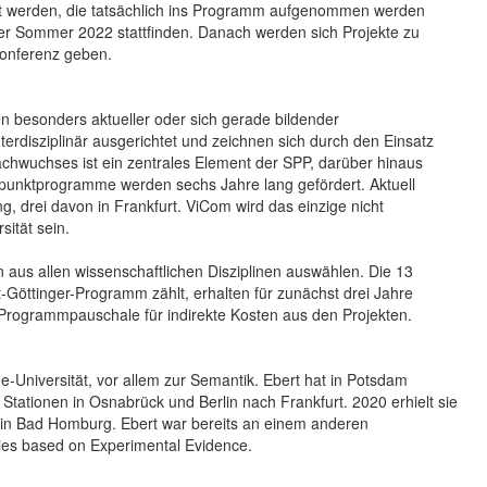
lt werden, die tatsächlich ins Programm aufgenommen werden
 oder Sommer 2022 stattfinden. Danach werden sich Projekte zu
Konferenz geben.
 besonders aktueller oder sich gerade bildender
erdisziplinär ausgerichtet und zeichnen sich durch den Einsatz
chwuchses ist ein zentrales Element der SPP, darüber hinaus
rpunktprogramme werden sechs Jahre lang gefördert. Aktuell
 drei davon in Frankfurt. ViCom wird das einzige nicht
ität sein.
aus allen wissenschaftlichen Disziplinen auswählen. Die 13
Göttinger-Programm zählt, erhalten für zunächst drei Jahre
Programmpauschale für indirekte Kosten aus den Projekten.
he-Universität, vor allem zur Semantik. Ebert hat in Potsdam
Stationen in Osnabrück und Berlin nach Frankfurt. 2020 erhielt sie
in Bad Homburg. Ebert war bereits an einem anderen
es based on Experimental Evidence.