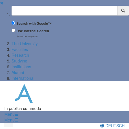
✖
Suchbegriff
Search with Google™
Use Internal Search
(limited result quality)
The University
Faculties
Research
Studying
Institutions
Alumni
International
In publica commoda
Menü
Menü
DEUTSCH