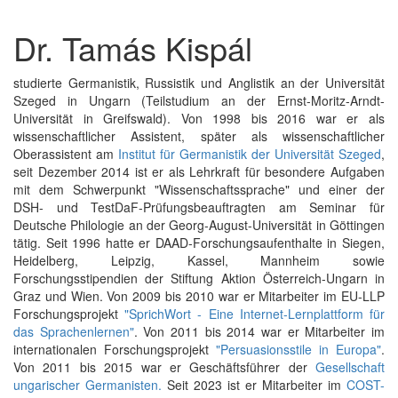
Dr. Tamás Kispál
studierte Germanistik, Russistik und Anglistik an der Universität
Szeged in Ungarn (Teilstudium an der Ernst-Moritz-Arndt-
Universität in Greifswald). Von 1998 bis 2016 war er als
wissenschaftlicher Assistent, später als wissenschaftlicher
Oberassistent am
Institut für Germanistik der Universität Szeged
,
seit Dezember 2014 ist er als Lehrkraft für besondere Aufgaben
mit dem Schwerpunkt "Wissenschaftssprache" und einer der
DSH- und TestDaF-Prüfungsbeauftragten am Seminar für
Deutsche Philologie an der Georg-August-Universität in Göttingen
tätig. Seit 1996 hatte er DAAD-Forschungsaufenthalte in Siegen,
Heidelberg, Leipzig, Kassel, Mannheim sowie
Forschungsstipendien der Stiftung Aktion Österreich-Ungarn in
Graz und Wien. Von 2009 bis 2010 war er Mitarbeiter im EU-LLP
Forschungsprojekt
"SprichWort - Eine Internet-Lernplattform für
das Sprachenlernen"
. Von 2011 bis 2014 war er Mitarbeiter im
internationalen Forschungsprojekt
"Persuasionsstile in Europa"
.
Von 2011 bis 2015 war er Geschäftsführer der
Gesellschaft
ungarischer Germanisten.
Seit 2023 ist er Mitarbeiter im
COST-