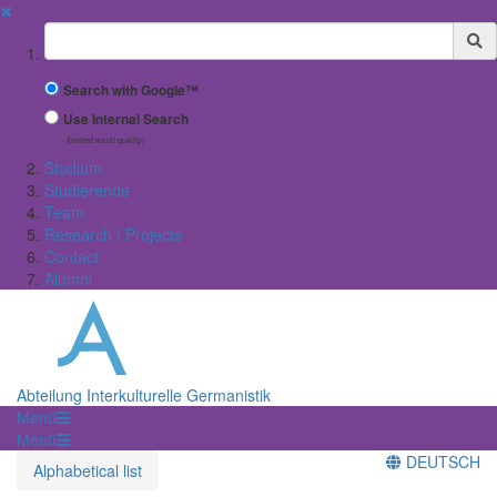
✖
Suchbegriff
Search with Google™
Use Internal Search
(limited result quality)
Studium
Studierende
Team
Research / Projects
Contact
Alumni
Abteilung Interkulturelle Germanistik
Menü
Menü
DEUTSCH
Alphabetical list