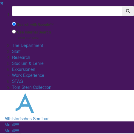
✖
Suchbegriff
Search with Google™
Use Internal Search
(limited result quality)
The Department
Staff
Research
Studium & Lehre
Exkursionen
Work Experience
STAG
Tom Stern Collection
Althistorisches Seminar
Menü
Menü