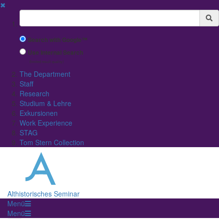
✖
Suchbegriff
Search with Google™
Use Internal Search
(limited result quality)
The Department
Staff
Research
Studium & Lehre
Exkursionen
Work Experience
STAG
Tom Stern Collection
Althistorisches Seminar
Menü
Menü