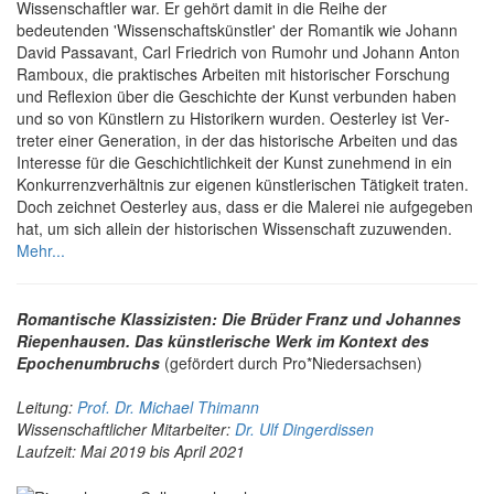
Wissen­schaftler war. Er gehört damit in die Reihe der
bedeutenden 'Wissenschafts­künstler' der Romantik wie Johann
David Passa­vant, Carl Friedrich von Rumohr und Johann Anton
Ram­boux, die praktisches Arbeiten mit historischer For­schung
und Reflexion über die Geschichte der Kunst ver­bunden haben
und so von Künstlern zu Historikern wurden. Oesterley ist Ver­
treter einer Generation, in der das historische Arbeiten und das
Interesse für die Geschichtlich­keit der Kunst zu­nehmend in ein
Konkurrenz­ver­hältnis zur eigenen künstlerischen Tätig­keit traten.
Doch zeichnet Oesterley aus, dass er die Malerei nie auf­ge­geben
hat, um sich allein der historischen Wissen­schaft zu­zu­wenden.
Mehr...
Romantische Klassizisten: Die Brüder Franz und Johannes
Riepenhausen. Das künstlerische Werk im Kontext des
Epochenumbruchs
(gefördert durch Pro*Niedersachsen)
Leitung:
Prof. Dr. Michael Thimann
Wissenschaftlicher Mitarbeiter:
Dr. Ulf Dingerdissen
Laufzeit: Mai 2019 bis April 2021