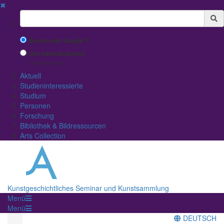
✖
Suchbegriff
Search with Google™
Use Internal Search
(limited result quality)
Aktuell
Studieninteressierte
Studium
Personen
Forschung
Bibliothek & Bildressourcen
Arts Collection
Kunstgeschichtliches Seminar und Kunstsammlung
Menü
Menü
DEUTSCH