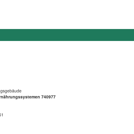
ungsgebäude
Ernährungssystemen 740977
61