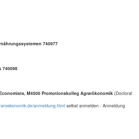
Ernährungssystemen 740977
s 740098
al Economists, M4500 Promotionskolleg Agrarökonomik
(Doctoral
aroekonomik.de/anmeldung.html
selbst anmelden - Anmeldung