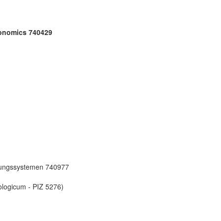
conomics 740429
rungssystemen 740977
ologicum - PIZ 5276)