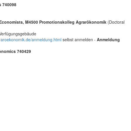
s 740098
al Economists, M4500 Promotionskolleg Agrarökonomik
(Doctoral
, Verfügungsgebäude
aroekonomik.de/anmeldung.html
selbst anmelden -
Anmeldung
conomics 740429