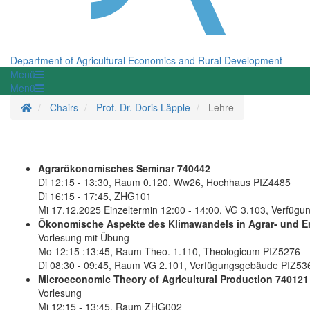
Department of Agricultural Economics and Rural Development
Menü
Menü
Homepage
Chairs
Prof. Dr. Doris Läpple
Lehre
Agrarökonomisches Seminar 740442
Di 12:15 - 13:30, Raum 0.120. Ww26, Hochhaus PIZ4485
Di 16:15 - 17:45, ZHG101
Mi 17.12.2025 Einzeltermin 12:00 - 14:00, VG 3.103, Verfüg
Ökonomische Aspekte des Klimawandels in Agrar- und 
Vorlesung mit Übung
Mo 12:15 :13:45, Raum Theo. 1.110, Theologicum PIZ5276
Di 08:30 - 09:45, Raum VG 2.101, Verfügungsgebäude PIZ53
Microeconomic Theory of Agricultural Production 740121
Vorlesung
Mi 12:15 - 13:45, Raum ZHG002