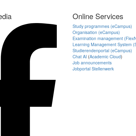
edia
Online Services
Study programmes (eCampus)
Organisation (eCampus)
Examination management (Flex
Learning Management System (S
Studierendenportal (eCampus)
Chat AI
(
Academic Cloud
)
Job announcements
Jobportal Stellenwerk