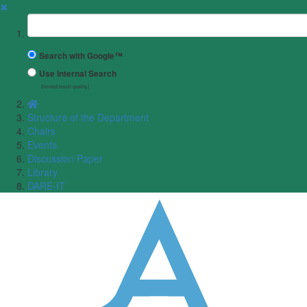
✖
Suchbegriff
Search with Google™
Use Internal Search
(limited result quality)
Structure of the Department
Chairs
Events
Discussion Paper
Library
DARE-IT