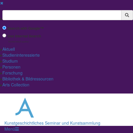
✖
Suchbegriff
Search with Google™
Use Internal Search
(limited result quality)
Aktuell
Studieninteressierte
Studium
Personen
Forschung
Bibliothek & Bildressourcen
Arts Collection
Kunstgeschichtliches Seminar und Kunstsammlung
Menü