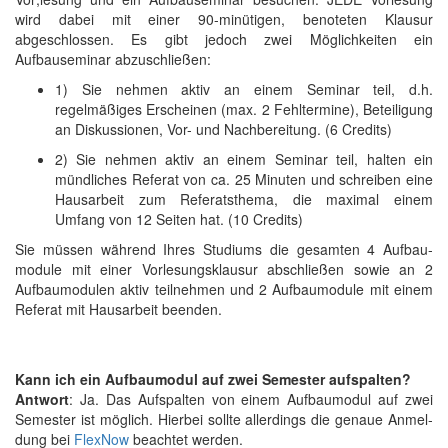
wird dabei mit einer 90-minütigen, benoteten Klausur
abgeschlossen. Es gibt jedoch zwei Möglichkeiten ein
Aufbauseminar ab­zu­schließen:
1) Sie nehmen aktiv an einem Seminar teil, d.h.
regelmäßiges Erscheinen (max. 2 Fehltermine), Beteiligung
an Diskussionen, Vor- und Nachbereitung. (6 Credits)
2) Sie nehmen aktiv an einem Seminar teil, halten ein
münd­liches Referat von ca. 25 Minuten und schreiben eine
Hausarbeit zum Referatsthema, die maximal einem
Umfang von 12 Seiten hat. (10 Credits)
Sie müssen während Ihres Studiums die gesamten 4 Auf­bau­
module mit einer Vorlesungsklausur abschließen sowie an 2
Aufbaumodulen aktiv teilnehmen und 2 Aufbaumodule mit einem
Referat mit Hausarbeit beenden.
Kann ich ein Aufbaumodul auf zwei Semester aufspalten?
Antwort
: Ja. Das Aufspalten von einem Auf­bau­modul auf zwei
Semester ist möglich. Hierbei sollte allerdings die genaue Anmel­
dung bei
FlexNow
beachtet werden.