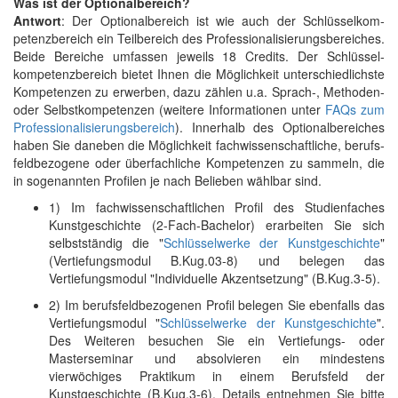
Was ist der Optionalbereich?
Antwort
: Der Optionalbereich ist wie auch der Schlüssel­kom­
petenz­bereich ein Teilbereich des Profes­sionali­sierungs­bereiches.
Beide Bereiche umfassen jeweils 18 Credits. Der Schlüssel­
kompetenz­bereich bietet Ihnen die Möglichkeit unterschiedlichste
Kompetenzen zu erwerben, dazu zählen u.a. Sprach-, Methoden-
oder Selbstkompetenzen (weitere Informationen unter
FAQs zum
Professionalisierungsbereich
). Innerhalb des Optional­bereiches
haben Sie daneben die Möglichkeit fach­wissenschaftliche, berufs­
feld­bezogene oder über­fachliche Kompetenzen zu sammeln, die
in sogenannten Profilen je nach Belieben wählbar sind.
1) Im fachwissenschaftlichen Profil des Studien­faches
Kunst­geschichte (2-Fach-Bachelor) erarbeiten Sie sich
selbstständig die "
Schlüsselwerke der Kunstgeschichte
"
(Vertiefungsmodul B.Kug.03-8) und belegen das
Vertiefungsmodul "Individuelle Akzentsetzung" (B.Kug.3-5).
2) Im berufsfeld­bezogenen Profil belegen Sie ebenfalls das
Vertiefungsmodul "
Schlüsselwerke der Kunstgeschichte
".
Des Weiteren besuchen Sie ein Vertiefungs- oder
Masterseminar und absolvieren ein mindestens
vierwöchiges Praktikum in einem Berufsfeld der
Kunstgeschichte (B.Kug.3-6). Details entnehmen Sie bitte