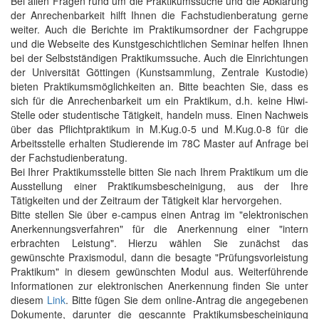
Bei allen Fragen rund um die Praktikumssuche und die Abklärung
der Anrechenbarkeit hilft Ihnen die Fachstudienberatung gerne
weiter. Auch die Berichte im Praktikumsordner der Fachgruppe
und die Webseite des Kunstgeschichtlichen Seminar helfen Ihnen
bei der Selbstständigen Praktikumssuche. Auch die Einrichtungen
der Universität Göttingen (Kunstsammlung, Zentrale Kustodie)
bieten Praktikumsmöglichkeiten an. Bitte beachten Sie, dass es
sich für die Anrechenbarkeit um ein Praktikum, d.h. keine Hiwi-
Stelle oder studentische Tätigkeit, handeln muss. Einen Nachweis
über das Pflichtpraktikum in M.Kug.0-5 und M.Kug.0-8 für die
Arbeitsstelle erhalten Studierende im 78C Master auf Anfrage bei
der Fachstudienberatung.
Bei Ihrer Praktikumsstelle bitten Sie nach Ihrem Praktikum um die
Ausstellung einer Praktikumsbescheinigung, aus der Ihre
Tätigkeiten und der Zeitraum der Tätigkeit klar hervorgehen.
Bitte stellen Sie über e-campus einen Antrag im "elektronischen
Anerkennungsverfahren" für die Anerkennung einer "intern
erbrachten Leistung". Hierzu wählen Sie zunächst das
gewünschte Praxismodul, dann die besagte "Prüfungsvorleistung
Praktikum" in diesem gewünschten Modul aus. Weiterführende
Informationen zur elektronischen Anerkennung finden Sie unter
diesem
Link
. Bitte fügen Sie dem online-Antrag die angegebenen
Dokumente, darunter die gescannte Praktikumsbescheinigung