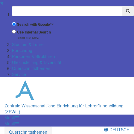
✖
Suchbegriff
Search with Google™
Use Internal Search
(limited result quality)
Studium & Lehre
Forschung
Personen & Strukturen
Gleichstellung & Diversität
Querschnittsthemen
Service
Zentrale Wissenschaftliche Einrichtung für Lehrer*innenbildung
(ZEWIL)
Menü
Menü
DEUTSCH
Querschnittsthemen