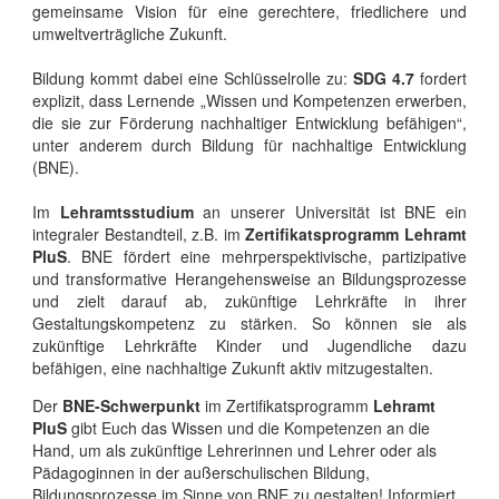
gemeinsame Vision für eine gerechtere, friedlichere und
umweltverträgliche Zukunft.
Bildung kommt dabei eine Schlüsselrolle zu:
SDG 4.7
fordert
explizit, dass Lernende „Wissen und Kompetenzen erwerben,
die sie zur Förderung nachhaltiger Entwicklung befähigen“,
unter anderem durch Bildung für nachhaltige Entwicklung
(BNE).
Im
Lehramtsstudium
an unserer Universität ist BNE ein
integraler Bestandteil, z.B. im
Zertifikatsprogramm Lehramt
PluS
. BNE fördert eine mehrperspektivische, partizipative
und transformative Herangehensweise an Bildungsprozesse
und zielt darauf ab, zukünftige Lehrkräfte in ihrer
Gestaltungskompetenz zu stärken. So können sie als
zukünftige Lehrkräfte Kinder und Jugendliche dazu
befähigen, eine nachhaltige Zukunft aktiv mitzugestalten.
Der
BNE-Schwerpunkt
im Zertifikatsprogramm
Lehramt
PluS
gibt Euch das Wissen und die Kompetenzen an die
Hand, um als zukünftige Lehrerinnen und Lehrer oder als
Pädagoginnen in der außerschulischen Bildung,
Bildungsprozesse im Sinne von BNE zu gestalten! Informiert