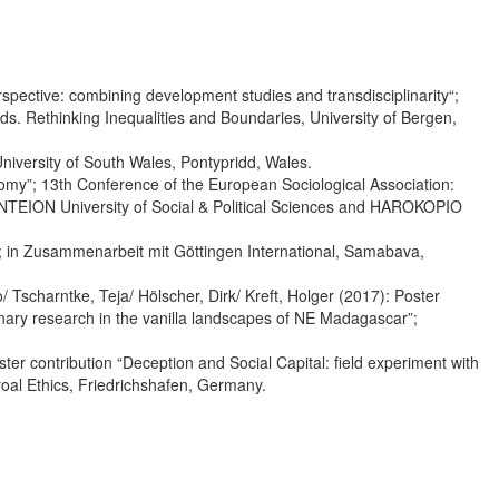
spective: combining development studies and transdisciplinarity“;
s. Rethinking Inequalities and Boundaries, University of Bergen,
University of South Wales, Pontypridd, Wales.
omy”; 13th Conference of the European Sociological Association:
 PANTEION University of Social & Political Sciences and HAROKOPIO
”; in Zusammenarbeit mit Göttingen International, Samabava,
 Tscharntke, Teja/ Hölscher, Dirk/ Kreft, Holger (2017): Poster
linary research in the vanilla landscapes of NE Madagascar”;
er contribution “Deception and Social Capital: field experiment with
al Ethics, Friedrichshafen, Germany.