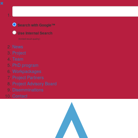
✖
Suchbegriff
Search with Google™
Use Internal Search
(limited result quality)
News
Project
Team
PhD program
Workpackages
Project Partners
Project Advisory Board
Disemminations
Contact