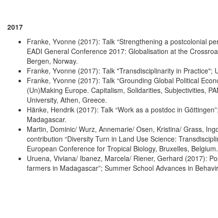
2017
Franke, Yvonne (2017): Talk “Strengthening a postcolonial per
EADI General Conference 2017: Globalisation at the Crossroad
Bergen, Norway.
Franke, Yvonne (2017): Talk "Transdisciplinarity in Practice"; 
Franke, Yvonne (2017): Talk “Grounding Global Political Econ
(Un)Making Europe. Capitalism, Solidarities, Subjectivities,
University, Athen, Greece.
Hänke, Hendrik (2017): Talk “Work as a postdoc in Göttingen
Madagascar.
Martin, Dominic/ Wurz, Annemarie/ Osen, Kristina/ Grass, Ingo/
contribution “Diversity Turn in Land Use Science: Transdiscip
European Conference for Tropical Biology, Bruxelles, Belgium.
Uruena, Viviana/ Ibanez, Marcela/ Riener, Gerhard (2017): Post
farmers in Madagascar”; Summer School Advances in Behaviro