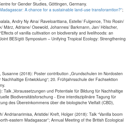
 Centre for Gender Studies, Göttingen, Germany.
 Madagascar: A chance for a sustainable land-use transforamtion?”
;
lala, Andry Ny Aina/ Raveloaritiana, Estelle/ Fulgence, Thio Rosin/
ik/ März, Adriane/ Osewold, Johannes/ Barkmann, Jan/ Hölscher,
Effects of vanilla cultivation on biodiversity and livelihoods: an
 Joint BES/gtö Symposium – Unifying Tropical Ecology: Strengthening
, Susanne (2018): Poster contribution „Grundschulen im Nordosten
 Nachhaltige Entwicklung“; 20. Frühjahrsschule der Fachsektion
ny.
: Talk „Voraussetzungen und Potentiale für Bildung für Nachhaltige
lle Biodiversitätsforschung - Eine interdisziplinäre Tagung für
ng des Übereinkommens über die biologische Vielfalt (CBD),
Andrianarimisa, Aristide/ Kreft, Holger (2018): Talk “Vanilla boom
north-eastern Madagascar”; Annual Meeting of the British Ecological