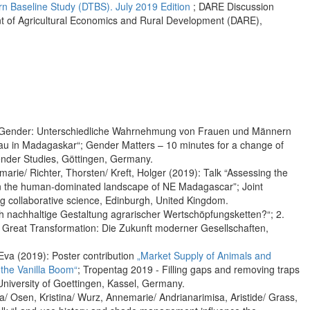
rn Baseline Study (DTBS). July 2019 Edition
; DARE Discussion
t of Agricultural Economics and Rural Development (DARE),
nd Gender: Unterschiedliche Wahrnehmung von Frauen und Männern
au in Madagaskar“; Gender Matters – 10 minutes for a change of
Gender Studies, Göttingen, Germany.
arie/ Richter, Thorsten/ Kreft, Holger (2019): Talk “Assessing the
y in the human-dominated landscape of NE Madagascar”; Joint
g collaborative science, Edinburgh, United Kingdom.
h nachhaltige Gestaltung agrarischer Wertschöpfungsketten?“; 2.
. Great Transformation: Die Zukunft moderner Gesellschaften,
 Eva (2019): Poster contribution
„Market Supply of Animals and
 the Vanilla Boom“
; Tropentag 2019 - Filling gaps and removing traps
University of Goettingen, Kassel, Germany.
 Osen, Kristina/ Wurz, Annemarie/ Andrianarimisa, Aristide/ Grass,