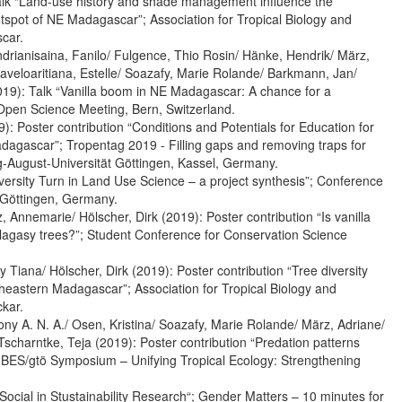
 Talk “Land-use history and shade management influence the
hotspot of NE Madagascar”; Association for Tropical Biology and
car.
drianisaina, Fanilo/ Fulgence, Thio Rosin/ Hänke, Hendrik/ März,
veloaritiana, Estelle/ Soazafy, Marie Rolande/ Barkmann, Jan/
(2019): Talk “Vanilla boom in NE Madagascar: A chance for a
Open Science Meeting, Bern, Switzerland.
: Poster contribution “Conditions and Potentials for Education for
dagascar”; Tropentag 2019 - Filling gaps and removing traps for
-August-Universität Göttingen, Kassel, Germany.
iversity Turn in Land Use Science – a project synthesis”; Conference
 Göttingen, Germany.
 Annemarie/ Hölscher, Dirk (2019): Poster contribution “Is vanilla
 Malagasy trees?”; Student Conference for Conservation Science
 Tiana/ Hölscher, Dirk (2019): Poster contribution “Tree diversity
rtheastern Madagascar”; Association for Tropical Biology and
kar.
y A. N. A./ Osen, Kristina/ Soazafy, Marie Rolande/ März, Adriane/
 Tscharntke, Teja (2019): Poster contribution “Predation patterns
t BES/gtö Symposium – Unifying Tropical Ecology: Strengthening
ocial in Stustainability Research“; Gender Matters – 10 minutes for