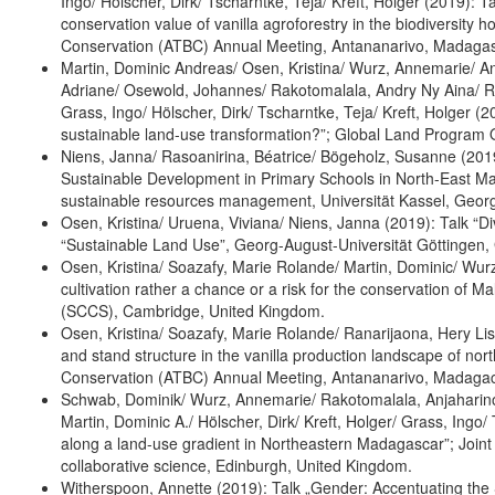
Ingo/ Hölscher, Dirk/ Tscharntke, Teja/ Kreft, Holger (2019):
conservation value of vanilla agroforestry in the biodiversity 
Conservation (ATBC) Annual Meeting, Antananarivo, Madagas
Martin, Dominic Andreas/ Osen, Kristina/ Wurz, Annemarie/ An
Adriane/ Osewold, Johannes/ Rakotomalala, Andry Ny Aina/ Ra
Grass, Ingo/ Hölscher, Dirk/ Tscharntke, Teja/ Kreft, Holger 
sustainable land-use transformation?”; Global Land Program 
Niens, Janna/ Rasoanirina, Béatrice/ Bögeholz, Susanne (2019)
Sustainable Development in Primary Schools in North-East Ma
sustainable resources management, Universität Kassel, Georg
Osen, Kristina/ Uruena, Viviana/ Niens, Janna (2019): Talk “D
“Sustainable Land Use”, Georg-August-Universität Göttingen,
Osen, Kristina/ Soazafy, Marie Rolande/ Martin, Dominic/ Wurz,
cultivation rather a chance or a risk for the conservation of
(SCCS), Cambridge, United Kingdom.
Osen, Kristina/ Soazafy, Marie Rolande/ Ranarijaona, Hery Lisy
and stand structure in the vanilla production landscape of no
Conservation (ATBC) Annual Meeting, Antananarivo, Madagac
Schwab, Dominik/ Wurz, Annemarie/ Rakotomalala, Anjaharinon
Martin, Dominic A./ Hölscher, Dirk/ Kreft, Holger/ Grass, Ingo/
along a land-use gradient in Northeastern Madagascar”; Join
collaborative science, Edinburgh, United Kingdom.
Witherspoon, Annette (2019): Talk „Gender: Accentuating the S