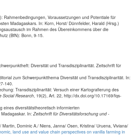
9): Rahmenbedingungen, Voraussetzungen und Potentiale für
sten Madagaskars. In: Korn, Horst/ Dünnfelder, Harald (Hrsg.)
rschungsaustausch im Rahmen des Übereinkommens über die
hutz (BfN): Bonn, 9-15.
erpunktheft: Diversität und Transdisziplinarität. Zeitschrift für
itorial zum Schwerpunktthema Diversität und Transdisziplinarität. In:
27-140.
ung: Transdisziplinarität: Versuch einer Kartografierung des
ve Social Research
, 19(2), Art. 22, http://dx.doi.org/10.17169/fqs-
eines diversitätstheoretisch informierten
in Madagaskar. In:
Zeitschrift für Diversitätsforschung und -
Martin, Dominic A./ Niens, Janna/ Osen, Kristina/ Uruena, Viviana/
omic, land use and value chain perspectives on vanilla farming in