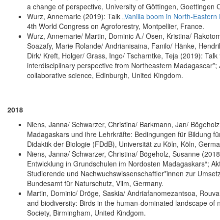
a change of perspective, University of Göttingen, Goettingen
Wurz, Annemarie (2019): Talk
„Vanilla boom in North-Eastern
4th World Congress on Agroforestry, Montpellier, France.
Wurz, Annemarie/ Martin, Dominic A./ Osen, Kristina/ Rakotoma
Soazafy, Marie Rolande/ Andrianisaina, Fanilo/ Hänke, Hendr
Dirk/ Kreft, Holger/ Grass, Ingo/ Tscharntke, Teja (2019): Talk “
interdisciplinary perspective from Northeastern Madagascar”;
collaborative science, Edinburgh, United Kingdom.
2018
Niens, Janna/ Schwarzer, Christina/ Barkmann, Jan/ Bögeholz
Madagaskars und ihre Lehrkräfte: Bedingungen für Bildung für
Didaktik der Biologie (FDdB), Universität zu Köln, Köln, Germa
Niens, Janna/ Schwarzer, Christina/ Bögeholz, Susanne (2018)
Entwicklung in Grundschulen im Nordosten Madagaskars“; Aktue
Studierende und Nachwuchswissenschaftler*innen zur Umsetzu
Bundesamt für Naturschutz, Vilm, Germany.
Martin, Dominic/ Dröge, Saskia/ Andriafanomezantsoa, Rouvah/ 
and biodiversity: Birds in the human-dominated landscape of 
Society, Birmingham, United Kindgom.