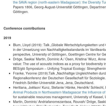
the SAVA region (north-eastern Madagascar): the Diversity Tu
Papers 1806, Georg-August-Universität Göttingen, Departmen
Göttingen.
Conference contributions
2019
Blum, Lloyd (2019): Talk „Globale Wertschöpfungsketten u
in der Umsetzung von Nachhaltigkeitsstandards im Vanilleanb
perspective, University of Göttingen, Goettingen Centre for 
Dröge, Saskia/ Martin, Dominic A./ Osen, Kristina/ Wurz, Annem
value: The use of acoustic indices as a proxy for biodiversit
BES/gtö Symposium – Unifying Tropical Ecology: Strengthenin
Franke, Yvonne (2019):Talk „Nachhaltige Ungleichheiten durc
Regionalkonferenz der Deutschen Gesellschaft für Soziologie
Friedrich-Schiller-Universität Jena, Jena, Deutschland.
Heritiana, Joëlson/ Kunz, Stefanie/ Hänke, Hendrik/ Schlecht,
Animal Products in Northeastern Madagascar the Influence of
for sustainable resources management, University of Kassel, 
Martin, Dominic/ Andriafanomezantsoa, Rouvah/ Dröge, Saskia/