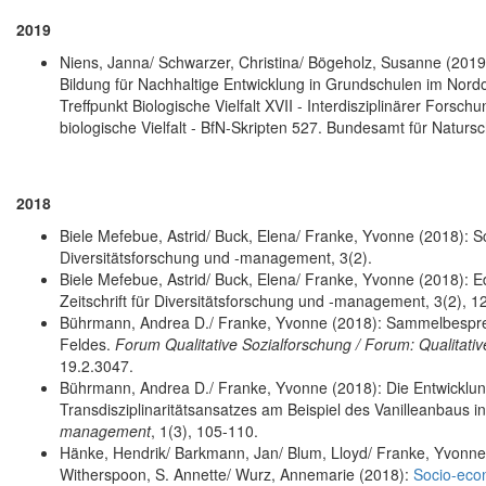
2019
Niens, Janna/ Schwarzer, Christina/ Bögeholz, Susanne (201
Bildung für Nachhaltige Entwicklung in Grundschulen im Nordo
Treffpunkt Biologische Vielfalt XVII - Interdisziplinärer Fo
biologische Vielfalt - BfN-Skripten 527. Bundesamt für Natursc
2018
Biele Mefebue, Astrid/ Buck, Elena/ Franke, Yvonne (2018): Schw
Diversitätsforschung und ‐management, 3(2).
Biele Mefebue, Astrid/ Buck, Elena/ Franke, Yvonne (2018): Ed
Zeitschrift für Diversitätsforschung und ‐management, 3(2), 1
Bührmann, Andrea D./ Franke, Yvonne (2018): Sammelbesprech
Feldes.
Forum Qualitative Sozialforschung / Forum: Qualitati
19.2.3047.
Bührmann, Andrea D./ Franke, Yvonne (2018): Die Entwicklung 
Transdisziplinaritätsansatzes am Beispiel des Vanilleanbaus 
management
, 1(3), 105-110.
Hänke, Hendrik/ Barkmann, Jan/ Blum, Lloyd/ Franke, Yvonne/ 
Witherspoon, S. Annette/ Wurz, Annemarie (2018):
Socio-econ