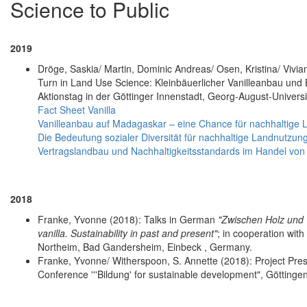
Science to Public
2019
Dröge, Saskia/ Martin, Dominic Andreas/ Osen, Kristina/ Vivia
Turn in Land Use Science: Kleinbäuerlicher Vanilleanbau und 
Aktionstag in der Göttinger Innenstadt, Georg-August-Univers
Fact Sheet Vanilla
Vanilleanbau auf Madagaskar – eine Chance für nachhaltige 
Die Bedeutung sozialer Diversität für nachhaltige Landnutzu
Vertragslandbau und Nachhaltigkeitsstandards im Handel von
2018
Franke, Yvonne (2018): Talks in German
"Zwischen Holz und 
vanilla. Sustainability in past and present"
; in cooperation wit
Northeim, Bad Gandersheim, Einbeck , Germany.
Franke, Yvonne/ Witherspoon, S. Annette (2018): Project Pres
Conference '''Bildung' for sustainable development", Götting