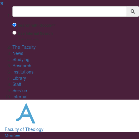
✖
Suchbegriff
Search with Google™
Use Internal Search
(limited result quality)
The Faculty
News
Studying
Research
Institutions
Library
Staff
Service
Internal
Faculty of Theology
Menü