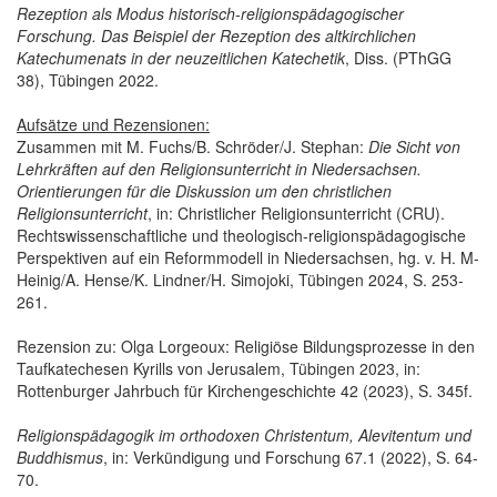
Rezeption als Modus historisch-religionspädagogischer
Forschung. Das Beispiel der Rezeption des altkirchlichen
Katechumenats in der neuzeitlichen Katechetik
, Diss. (PThGG
38), Tübingen 2022.
Aufsätze und Rezensionen:
Zusammen mit M. Fuchs/B. Schröder/J. Stephan:
Die Sicht von
Lehrkräften auf den Religionsunterricht in Niedersachsen.
Orientierungen für die Diskussion um den christlichen
Religionsunterricht
, in: Christlicher Religionsunterricht (CRU).
Rechtswissenschaftliche und theologisch-religionspädagogische
Perspektiven auf ein Reformmodell in Niedersachsen, hg. v. H. M-
Heinig/A. Hense/K. Lindner/H. Simojoki, Tübingen 2024, S. 253-
261.
Rezension zu: Olga Lorgeoux: Religiöse Bildungsprozesse in den
Taufkatechesen Kyrills von Jerusalem, Tübingen 2023, in:
Rottenburger Jahrbuch für Kirchengeschichte 42 (2023), S. 345f.
Religionspädagogik im orthodoxen Christentum, Alevitentum und
Buddhismus
, in: Verkündigung und Forschung 67.1 (2022), S. 64-
70.