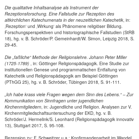
Die qualitative Inhaltsanalyse als Instrument der
Rezeptionsforschung. Eine Fallstudie zur Rezeption des
altkirchlichen Katechumenats in der neuzeitlichen Katechetik
, in:
‚Rezeption‘ und ‚Wirkung‘ als Phänomene religiöser Bildung.
Forschungsperspektiven und historiographische Fallstudien (StRB
18), hg. v. B. Schröder/P. Gemeinhardt/W. Simon, Leipzig 2018, S.
29-45.
Die „faßliche“ Methode der Religionslehre. Johann Peter Miller
(1725-1789)
, in: Göttinger Religionspädagogik. Eine Studie zur
institutionellen Genese und programmatischen Entfaltung von
Katechetik und Religionspädagogik am Beispiel Göttingen
(PThGG 25), hg. v. B. Schröder, Tübingen 2018, S. 91-111.
„Ich habe krass viele Fragen wegen dem Sinn des Lebens.“ – Zur
Kommunikation von Sinnfragen unter jugendlichen
Kirchenmitgliedern
, in: Jugendliche und Religion. Analysen zur V.
Kirchenmitgliedschaftsuntersuchung der EKD, hg. v. B.
Schröder/J. Hermelink/S. Leonhard (Religionspädagogik innovativ
13), Stuttgart 2017, S. 95-108.
Rezension zu: F. Schweitzer u.a.: Konfirmandenarbeit im Wandel