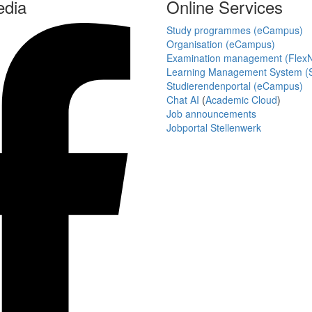
edia
Online Services
Study programmes (eCampus)
Organisation (eCampus)
Examination management (Flex
Learning Management System (S
Studierendenportal (eCampus)
Chat AI
(
Academic Cloud
)
Job announcements
Jobportal Stellenwerk