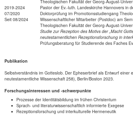
Theologischen Fakultät der Georg-August-Univers
2019-2024
Pastor der Ev.-luth. Landeskirche Hannovers in 
07/2020
Doktorprüfung im Promotionsstudiengang Theolog
Seit 08/2024
Wissenschaftlicher Mitarbeiter (Postdoc) am Semi
Theologischen Fakultät der Georg-August-Univers
Studie zur Rezeption des Motivs der „Macht Gott
neutestamentlichen Rezeptionsforschung in interk
Prüfungsberatung für Studierende des Faches Ev
Publikation
Selbstverständnis im Gotteslob. Der Epheserbrief als Entwurf einer e
neutestamentliche Wissenschaft 258), Berlin/Boston 2023.
Forschungsinteressen und -schwerpunkte
Prozesse der Identitätsbildung im frühen Christentum
Sprach- und literaturwissenschaftlich informierte Exegese
Rezeptionsforschung und interkulturelle Hermeneutik