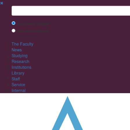
✖
Suchbegriff
Search with Google™
Use Internal Search
(limited result quality)
The Faculty
News
Studying
Research
Institutions
Library
Staff
Service
Internal