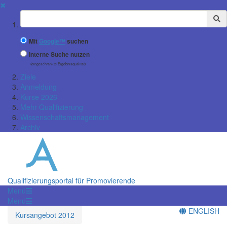
✖
Suchbegriff
Mit
Google™
suchen
Interne Suche nutzen
(eingeschränkte Ergebnisqualität)
Ziele
Anmeldung
Kurse 2026
Mehr Qualifizierung
Wissenschaftsmanagement
Archiv
Qualifizierungsportal für Promovierende
Menü
Menü
ENGLISH
Kursangebot 2012