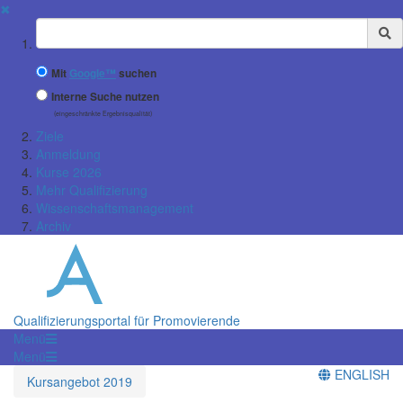
✖
Suchbegriff
Mit
Google™
suchen
Interne Suche nutzen
(eingeschränkte Ergebnisqualität)
Ziele
Anmeldung
Kurse 2026
Mehr Qualifizierung
Wissenschaftsmanagement
Archiv
Qualifizierungsportal für Promovierende
Menü
Menü
ENGLISH
Kursangebot 2019