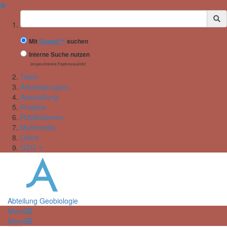
✖
Suchbegriff
Mit
Google™
suchen
Interne Suche nutzen
(eingeschränkte Ergebnisqualität)
Team
Arbeitsgruppen
Ausstattung
Projekte
Publikationen
Multimedia
Lehre
GZG ↑
Abteilung Geobiologie
Menü
Menü