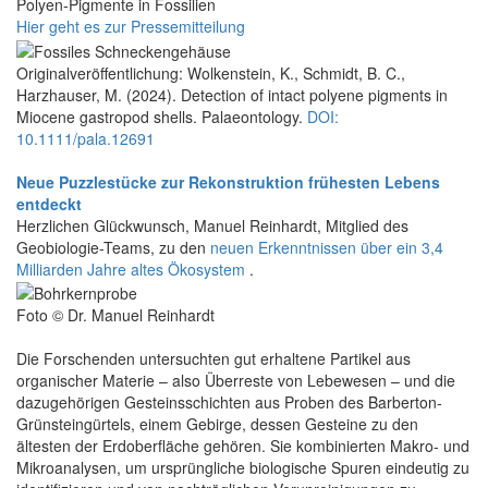
Polyen-Pigmente in Fossilien
Hier geht es zur Pressemitteilung
Originalveröffentlichung: Wolkenstein, K., Schmidt, B. C.,
Harzhauser, M. (2024). Detection of intact polyene pigments in
Miocene gastropod shells. Palaeontology.
DOI:
10.1111/pala.12691
Neue Puzzlestücke zur Rekonstruktion frühesten Lebens
entdeckt
Herzlichen Glückwunsch, Manuel Reinhardt, Mitglied des
Geobiologie-Teams, zu den
neuen Erkenntnissen über ein 3,4
Milliarden Jahre altes Ökosystem
.
Foto © Dr. Manuel Reinhardt
Die Forschenden untersuchten gut erhaltene Partikel aus
organischer Materie ­­– also Überreste von Lebewesen – und die
dazugehörigen Gesteinsschichten aus Proben des Barberton-
Grünsteingürtels, einem Gebirge, dessen Gesteine zu den
ältesten der Erdoberfläche gehören. Sie kombinierten Makro- und
Mikroanalysen, um ursprüngliche biologische Spuren eindeutig zu