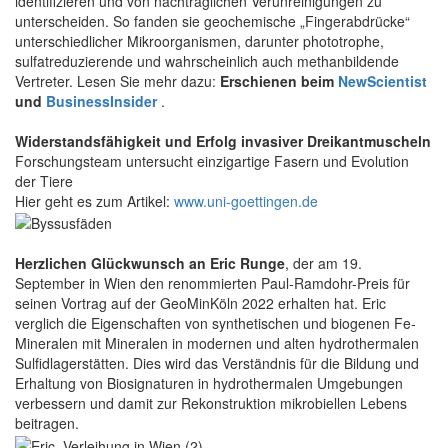
identifizieren und von nachträglichen Verunreinigungen zu
unterscheiden. So fanden sie geochemische „Fingerabdrücke“
unterschiedlicher Mikroorganismen, darunter phototrophe,
sulfatreduzierende und wahrscheinlich auch methanbildende
Vertreter. Lesen Sie mehr dazu:
Erschienen beim
NewScientist
und
BusinessInsider
.
Widerstandsfähigkeit und Erfolg invasiver Dreikantmuscheln
Forschungsteam untersucht einzigartige Fasern und Evolution
der Tiere
Hier geht es zum Artikel:
www.uni-goettingen.de
Herzlichen Glückwunsch an Eric Runge
, der am 19.
September in Wien den renommierten Paul-Ramdohr-Preis für
seinen Vortrag auf der GeoMinKöln 2022 erhalten hat. Eric
verglich die Eigenschaften von synthetischen und biogenen Fe-
Mineralen mit Mineralen in modernen und alten hydrothermalen
Sulfidlagerstätten. Dies wird das Verständnis für die Bildung und
Erhaltung von Biosignaturen in hydrothermalen Umgebungen
verbessern und damit zur Rekonstruktion mikrobiellen Lebens
beitragen.