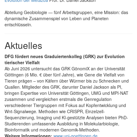
Abteilung Geobiologie — fünf Arbeitsgruppen, eine Mission: das
dynamische Zusammenspiel von Leben und Planeten
entschlüsseln.
Aktuelles
DFG fördert neues Graduiertenkolleg (GRK) zur Evolution
tierischer Vielfalt
Ab Juni 2026 untersucht das GRK GönomiX an der Universität
Göttingen (6 Mio. € über fünf Jahre), wie Gene die Vielfalt von
Tieren prägen – von Käfern über Würmer bis zu Schnecken und
Quallen. Mitglieder des GRK, darunter Daniel Jackson als PI,
bringen Expertise von Universität Göttingen, UMG und MPI-NAT
zusammen und vergleichen erstmals die Genregulation
verschiedener Tiergruppen mit Fokus auf Kopfentwicklung und
Wnt-Signalwege. Methoden wie CRISPR, Einzelzell-
Sequenzierung, Imaging und KI-gestützte Analysen bieten PhD-
Studierenden umfassende Ausbildung in Molekularbiologie,
Bioinformatik und modernen Genomik-Methoden.
Weitere Informationen:
www.uni-goettingen.de