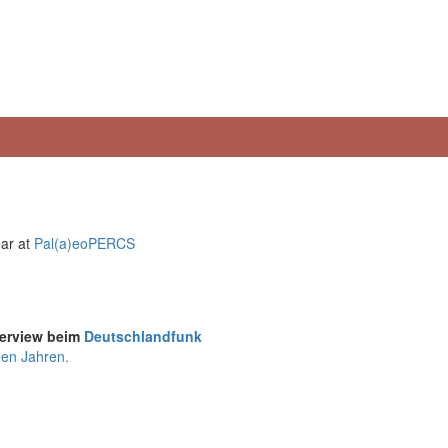
nar at
Pal(a)eoPERCS
terview beim
Deutschlandfunk
den Jahren.