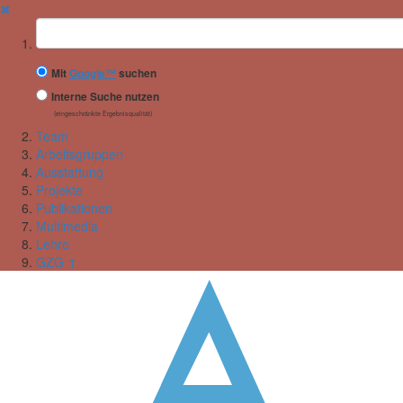
✖
Suchbegriff
Mit
Google™
suchen
Interne Suche nutzen
(eingeschränkte Ergebnisqualität)
Team
Arbeitsgruppen
Ausstattung
Projekte
Publikationen
Multimedia
Lehre
GZG ↑