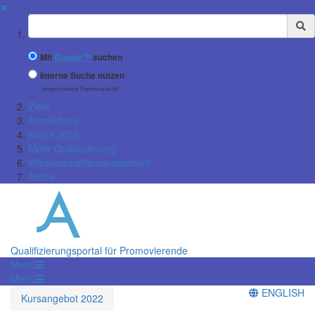
✖
Suchbegriff
Mit
Google™
suchen
Interne Suche nutzen
(eingeschränkte Ergebnisqualität)
Ziele
Anmeldung
Kurse 2026
Mehr Qualifizierung
Wissenschaftsmanagement
Archiv
Qualifizierungsportal für Promovierende
Menü
Menü
ENGLISH
Kursangebot 2022