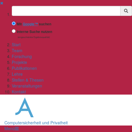
✖
Suchbegriff
Mit
Google™
suchen
Interne Suche nutzen
(eingeschränkte Ergebnisqualität)
Start
Team
Forschung
Projekte
Publikationen
Lehre
Stellen & Thesen
Veranstaltungen
Kontakt
Computersicherheit und Privatheit
Menü