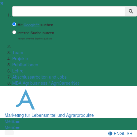
✖
Suchbegriff
Mit
Google™
suchen
Interne Suche nutzen
(eingeschränkte Ergebnisqualität)
Team
Projekte
Publikationen
Lehre
Abschlussarbeiten und Jobs
MBA Agribusiness / AgriCareerNet
Marketing für Lebensmittel und Agrarprodukte
Menü
Menü
ENGLISH