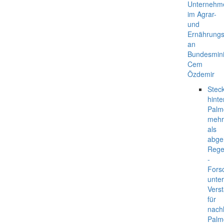
Unternehm
im Agrar-
und
Ernährungs
an
Bundesmini
Cem
Özdemir
Steck
hinte
Palm
mehr
als
abge
Rege
-
Fors
unte
Vers
für
nach
Palm