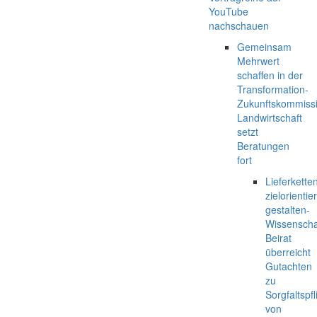
YouTube
nachschauen
Gemeinsam
Mehrwert
schaffen in der
Transformation-
Zukunftskommiss
Landwirtschaft
setzt
Beratungen
fort
Lieferkette
zielorientier
gestalten-
Wissenschaf
Beirat
überreicht
Gutachten
zu
Sorgfaltspfl
von